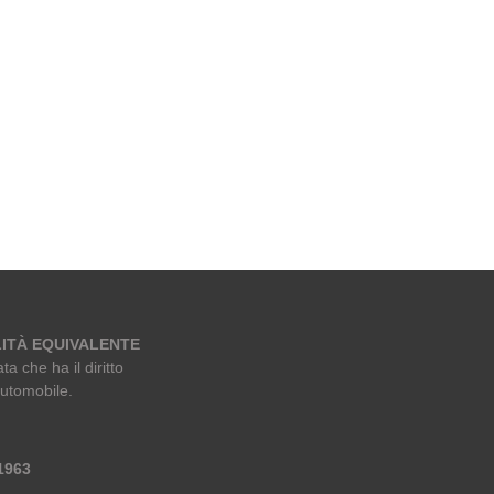
ITÀ EQUIVALENTE
ta che ha il diritto
automobile.
 1963