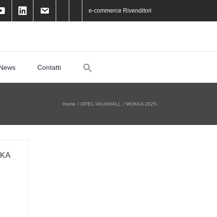
e-commerce Rivenditori
Search
News
Contatti
for:
Home
OPEL-VAUXHALL
MOKKA 2025-
KKA