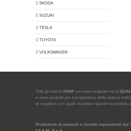
SKODA
SUZUKI
TESLA
TOYOTA
VOLKSWAGEN
Tutti gli articoli
ISAM
non sono originali ma di
QUAL
e sono prodotti per il proprietario della vettura indica
di scegliere con quale ricambio riparare la propria 
Produttore di paraurti e ricambi equivalenti dal
I.S.A.M. S.p.A.