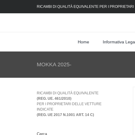
Skip
RICAMBI DI QUALITÀ EQUIVALENTE PER I PROPRIETARI
to
content
Home
Informativa Lega
MOKKA 2025-
RICAMBI DI QUALITÀ EQUIVALENTE
(REG. UE. 461/2010)
PER I PROPRIETARI DELLE VETTURE
INDICATE
(REG. UE 2017 N.1001 ART. 14 C)
Cerca