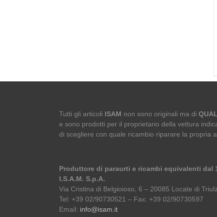
Tutti gli articoli
ISAM
non sono originali ma di
QUAL
e sono prodotti per il proprietario della vettura indica
di scegliere con quale ricambio riparare la propria 
Produttore di paraurti e ricambi equivalenti dal
I.S.A.M. S.p.A.
Via Cristina di Belgioioso, 6 – 20085 Locate di Triulz
Tel: +39 02/90730521 – Fax: +39 02/90730597
Email:
info@isam.it