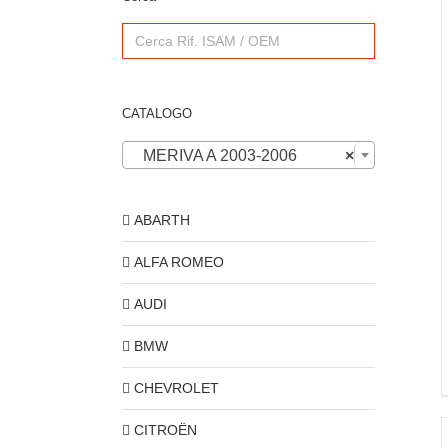
Search
for:
CATALOGO
MERIVA A 2003-2006
×
ABARTH
ALFA ROMEO
AUDI
BMW
CHEVROLET
CITROËN