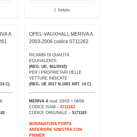
Details
VA A
OPEL-VAUXHALL MERIVA A
261
2003-2006 codice 0711262
RICAMBI DI QUALITÀ
EQUIVALENTE
(REG. UE. 461/2010)
PER I PROPRIETARI DELLE
VETTURE INDICATE
14 C)
(REG. UE 2017 N.1001 ART. 14 C)
06
MERIVA A
mod. 03/03 > 04/06
CODICE ISAM –
0711262
182
CODICE ORIGINALE –
5171183
MODANATURA PORTA
ANTERIORE SINISTRA CON
PRIMER