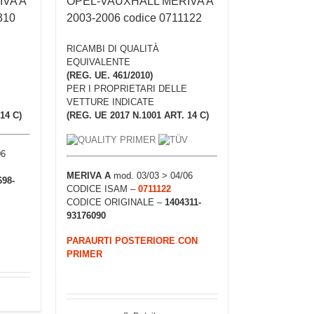
VA A
OPEL-VAUXHALL MERIVA A
310
2003-2006 codice 0711122
RICAMBI DI QUALITÀ
EQUIVALENTE
(REG. UE. 461/2010)
PER I PROPRIETARI DELLE
VETTURE INDICATE
14 C)
(REG. UE 2017 N.1001 ART. 14 C)
06
MERIVA A
mod. 03/03 > 04/06
698-
CODICE ISAM –
0711122
CODICE ORIGINALE –
1404311-
93176090
PARAURTI POSTERIORE CON
PRIMER