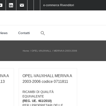
e-commerce Rivenditori
Search
News
Contatti
for:
Home
OPEL-VAUXHALL
MERIVA A 2003-2006
VA A
OPEL-VAUXHALL MERIVA A
113
2003-2006 codice 0711811
RICAMBI DI QUALITÀ
EQUIVALENTE
(REG. UE. 461/2010)
PER I PROPRIETARI DELLE