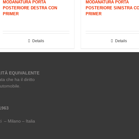
MODANATURA PORTA
MODANATURA PORTA
POSTERIORE DESTRA CON
POSTERIORE SINISTRA C
PRIMER
PRIMER
Details
Details
ITÀ EQUIVALENTE
ta che ha il diritto
automobile.
 1963
i – Milano – Italia