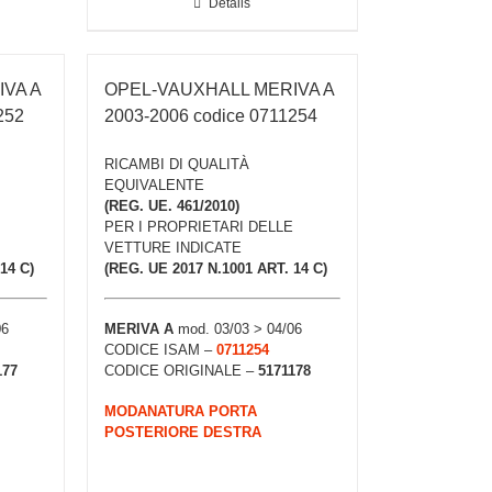
Details
VA A
OPEL-VAUXHALL MERIVA A
252
2003-2006 codice 0711254
RICAMBI DI QUALITÀ
EQUIVALENTE
(REG. UE. 461/2010)
PER I PROPRIETARI DELLE
VETTURE INDICATE
14 C)
(REG. UE 2017 N.1001 ART. 14 C)
06
MERIVA A
mod. 03/03 > 04/06
CODICE ISAM –
0711254
177
CODICE ORIGINALE –
5171178
MODANATURA PORTA
POSTERIORE DESTRA