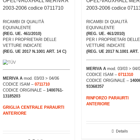
OPEL-VAUXHALL MERIVA A
OPEL-VAUXHALL MERI
2003-2006 codice 0711710
2003-2006 codice 0711
RICAMBI DI QUALITÀ
RICAMBI DI QUALITÀ
EQUIVALENTE
EQUIVALENTE
(REG. UE. 461/2010)
(REG. UE. 461/2010)
PER I PROPRIETARI DELLE
PER I PROPRIETARI DELLE
VETTURE INDICATE
VETTURE INDICATE
(REG. UE 2017 N.1001 ART. 14 C)
(REG. UE 2017 N.1001 ART. 
MERIVA A
mod. 03/03 > 04/
CODICE ISAM –
0711310
MERIVA A
mod. 03/03 > 04/06
CODICE ORIGINALE –
1400
CODICE ISAM –
0711710
93368357
CODICE ORIGINALE –
1400761-
13185203
RINFORZO PARAURTI
ANTERIORE
GRIGLIA CENTRALE PARAURTI
ANTERIORE
Details