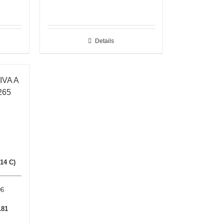
Details
VA A
265
14 C)
06
181