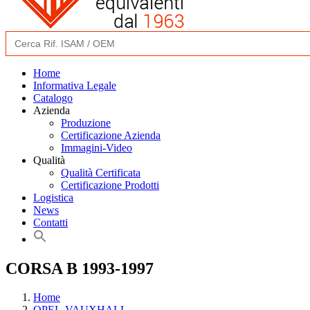
Search
for:
Home
Informativa Legale
Catalogo
Azienda
Produzione
Certificazione Azienda
Immagini-Video
Qualità
Qualità Certificata
Certificazione Prodotti
Logistica
News
Contatti
CORSA B 1993-1997
Home
OPEL-VAUXHALL