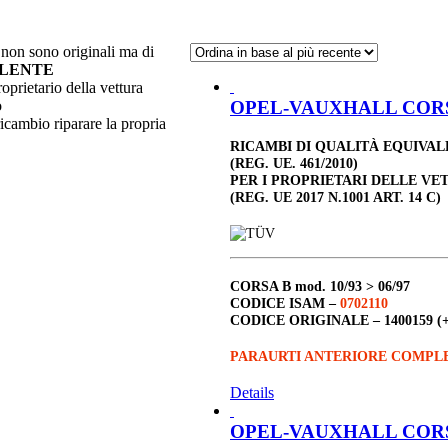
non sono originali ma di
ALENTE
roprietario della vettura
OPEL-VAUXHALL CORSA B
o
ricambio riparare la propria
RICAMBI DI QUALITÀ EQUIVA
(REG. UE. 461/2010)
PER I PROPRIETARI DELLE VE
(REG. UE 2017 N.1001 ART. 14 C)
CORSA B
mod. 10/93 > 06/97
CODICE ISAM –
0702110
CODICE ORIGINALE –
1400159 (
PARAURTI ANTERIORE COMPLE
Details
OPEL-VAUXHALL CORSA B