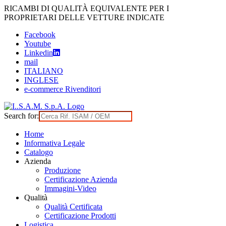
Skip
RICAMBI DI QUALITÀ EQUIVALENTE PER I
to
PROPRIETARI DELLE VETTURE INDICATE
content
Facebook
Youtube
Linkedin
mail
ITALIANO
INGLESE
e-commerce Rivenditori
Search for:
Home
Informativa Legale
Catalogo
Azienda
Produzione
Certificazione Azienda
Immagini-Video
Qualità
Qualità Certificata
Certificazione Prodotti
Logistica