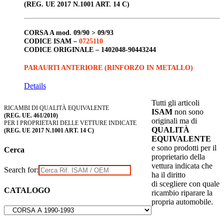
(REG. UE 2017 N.1001 ART. 14 C)
CORSA A
mod. 09/90 > 09/93
CODICE ISAM –
0725110
CODICE ORIGINALE –
1402048-90443244
PARAURTI ANTERIORE (RINFORZO IN METALLO)
Details
Tutti gli articoli
RICAMBI DI QUALITÀ EQUIVALENTE
ISAM
non sono
(REG. UE. 461/2010)
originali ma di
PER I PROPRIETARI DELLE VETTURE INDICATE
QUALITÀ
(REG. UE 2017 N.1001 ART. 14 C)
EQUIVALENTE
e sono prodotti per il
Cerca
proprietario della
vettura indicata che
Search for:
ha il diritto
di scegliere con quale
CATALOGO
ricambio riparare la
propria automobile.