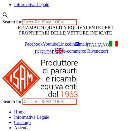
Informativa Legale
Search for:
Skip
RICAMBI DI QUALITÀ EQUIVALENTE PER I
to
PROPRIETARI DELLE VETTURE INDICATE
content
Facebook
Youtube
Linkedin
mail
ITALIANO
e-commerce Rivenditori
INGLESE
Search for:
Home
Informativa Legale
Catalogo
Azienda