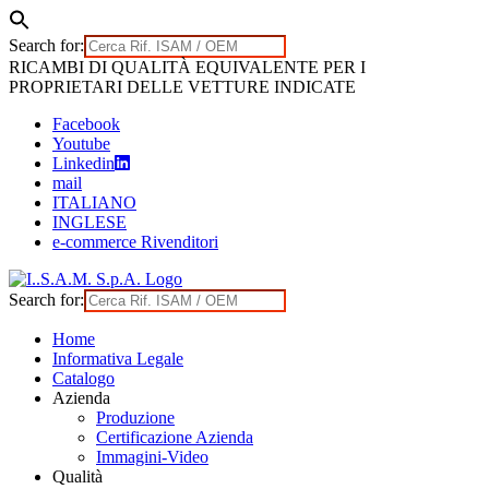
Search for:
Skip
RICAMBI DI QUALITÀ EQUIVALENTE PER I
to
PROPRIETARI DELLE VETTURE INDICATE
content
Facebook
Youtube
Linkedin
mail
ITALIANO
INGLESE
e-commerce Rivenditori
Search for:
Home
Informativa Legale
Catalogo
Azienda
Produzione
Certificazione Azienda
Immagini-Video
Qualità