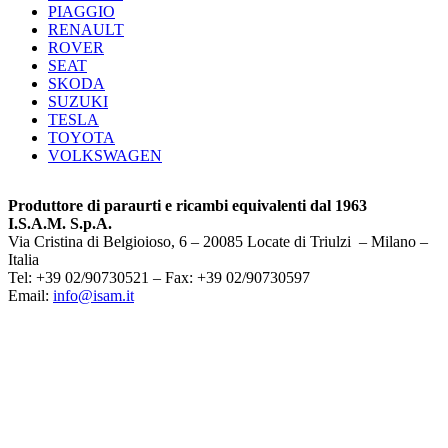
PIAGGIO
RENAULT
ROVER
SEAT
SKODA
SUZUKI
TESLA
TOYOTA
VOLKSWAGEN
Produttore di paraurti e ricambi equivalenti dal 1963
I.S.A.M. S.p.A.
Via Cristina di Belgioioso, 6 – 20085 Locate di Triulzi – Milano –
Italia
Tel: +39 02/90730521 – Fax: +39 02/90730597
Email:
info@isam.it