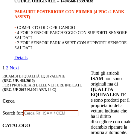
CODICE ORIGINALE –
1404568-13397838
PARAURTI POSTERIORE CON PRIMER (4 PDC+2 PARK
ASSIST)
•
COMPLETO DI COPRIGANCIO
•
4 FORI SENSORI PARCHEGGIO CON SUPPORTI SENSORE
SALDATI
•
2 FORI SENSORI PARK ASSIST CON SUPPORTI SENSORE
SALDATI
Details
1
2
Next
Tutti gli articoli
RICAMBI DI QUALITÀ EQUIVALENTE
ISAM
non sono
(REG. UE. 461/2010)
originali ma di
PER I PROPRIETARI DELLE VETTURE INDICATE
QUALITÀ
(REG. UE 2017 N.1001 ART. 14 C)
EQUIVALENTE
e sono prodotti per il
Cerca
proprietario della
vettura indicata che
Search for:
ha il diritto
di scegliere con quale
CATALOGO
ricambio riparare la
propria automobile.