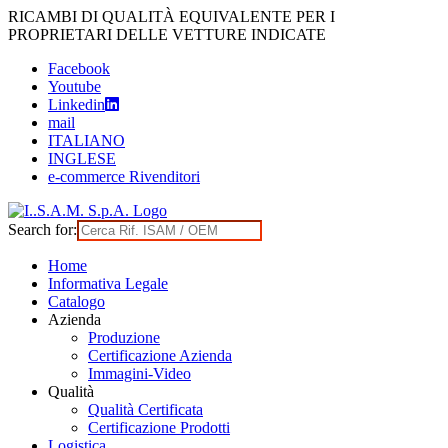
Skip
RICAMBI DI QUALITÀ EQUIVALENTE PER I
to
PROPRIETARI DELLE VETTURE INDICATE
content
Facebook
Youtube
Linkedin
mail
ITALIANO
INGLESE
e-commerce Rivenditori
Search for:
Home
Informativa Legale
Catalogo
Azienda
Produzione
Certificazione Azienda
Immagini-Video
Qualità
Qualità Certificata
Certificazione Prodotti
Logistica