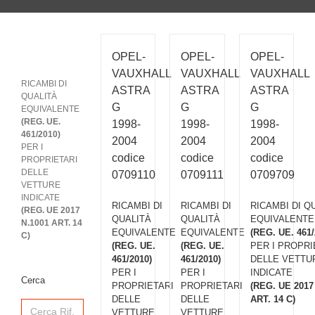
OPEL-
OPEL-
OPEL-
VAUXHALL
VAUXHALL
VAUXHALL
RICAMBI DI
ASTRA
ASTRA
ASTRA
QUALITÀ
G
G
G
EQUIVALENTE
(REG. UE.
1998-
1998-
1998-
461/2010)
2004
2004
2004
PER I
codice
codice
codice
PROPRIETARI
DELLE
0709110
0709111
0709709
VETTURE
INDICATE
RICAMBI DI
RICAMBI DI
RICAMBI DI Q
(REG. UE 2017
QUALITÀ
QUALITÀ
EQUIVALENTE
N.1001 ART. 14
EQUIVALENTE
EQUIVALENTE
(REG. UE. 461/
C)
(REG. UE.
(REG. UE.
PER I PROPRI
461/2010)
461/2010)
DELLE VETTU
PER I
PER I
INDICATE
Cerca
PROPRIETARI
PROPRIETARI
(REG. UE 2017
DELLE
DELLE
ART. 14 C)
Search
for:
VETTURE
VETTURE