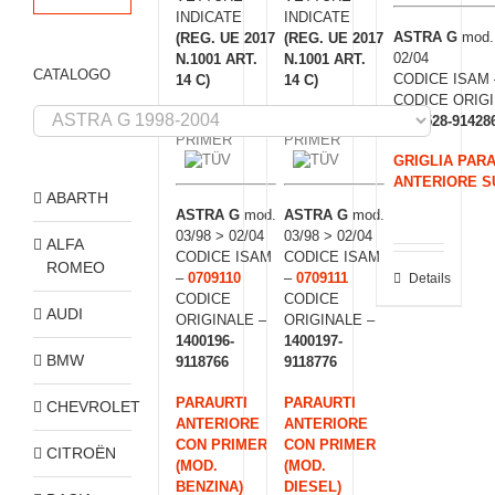
INDICATE
INDICATE
ASTRA G
mod. 
(REG. UE 2017
(REG. UE 2017
02/04
N.1001 ART.
N.1001 ART.
CATALOGO
CODICE ISAM
14 C)
14 C)
CODICE ORIGI
1400528-91428
GRIGLIA PARA
ANTERIORE S
ABARTH
ASTRA G
mod.
ASTRA G
mod.
03/98 > 02/04
03/98 > 02/04
ALFA
CODICE ISAM
CODICE ISAM
ROMEO
–
0709110
–
0709111
Details
CODICE
CODICE
AUDI
ORIGINALE –
ORIGINALE –
1400196-
1400197-
BMW
9118766
9118776
PARAURTI
PARAURTI
CHEVROLET
ANTERIORE
ANTERIORE
CON PRIMER
CON PRIMER
CITROËN
(MOD.
(MOD.
BENZINA)
DIESEL)