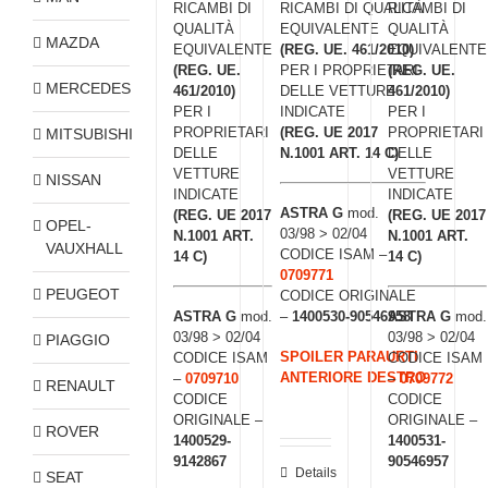
RICAMBI DI
RICAMBI DI QUALITÀ
RICAMBI DI
QUALITÀ
EQUIVALENTE
QUALITÀ
MAZDA
EQUIVALENTE
(REG. UE. 461/2010)
EQUIVALENTE
(REG. UE.
PER I PROPRIETARI
(REG. UE.
MERCEDES
461/2010)
DELLE VETTURE
461/2010)
PER I
INDICATE
PER I
PROPRIETARI
(REG. UE 2017
PROPRIETARI
MITSUBISHI
DELLE
N.1001 ART. 14 C)
DELLE
VETTURE
VETTURE
NISSAN
INDICATE
INDICATE
ASTRA G
mod.
(REG. UE 2017
(REG. UE 2017
OPEL-
03/98 > 02/04
N.1001 ART.
N.1001 ART.
VAUXHALL
CODICE ISAM –
14 C)
14 C)
0709771
PEUGEOT
CODICE ORIGINALE
ASTRA G
mod.
–
1400530-90546958
ASTRA G
mod.
03/98 > 02/04
03/98 > 02/04
PIAGGIO
SPOILER PARAURTI
CODICE ISAM
CODICE ISAM
ANTERIORE DESTRO
–
0709710
–
0709772
RENAULT
CODICE
CODICE
ORIGINALE –
ORIGINALE –
ROVER
1400529-
1400531-
9142867
90546957
Details
SEAT