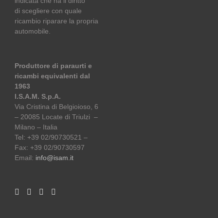
indicata che ha il diritto
di scegliere con quale
ricambio riparare la propria
automobile.
Produttore di paraurti e
ricambi equivalenti dal
1963
I.S.A.M. S.p.A.
Via Cristina di Belgioioso, 6
– 20085 Locate di Triulzi –
Milano – Italia
Tel: +39 02/90730521 –
Fax: +39 02/90730597
Email:
info@isam.it