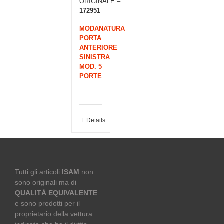
ORIGINALE –
172951
MODANATURA
PORTA
ANTERIORE
SINISTRA
MOD. 5
PORTE
Details
Tutti gli articoli
ISAM
non
sono originali ma di
QUALITÀ EQUIVALENTE
e sono prodotti per il
proprietario della vettura