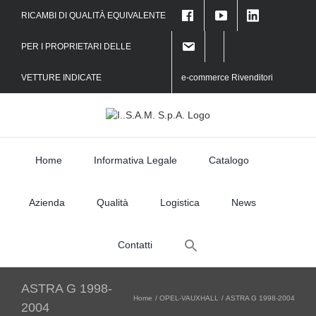
Skip
RICAMBI DI QUALITÀ EQUIVALENTE
to
content
PER I PROPRIETARI DELLE
VETTURE INDICATE
e-commerce Rivenditori
Home
Informativa Legale
Catalogo
Azienda
Qualità
Logistica
News
Search
Contatti
for:
ASTRA G 1998-
Home
OPEL-VAUXHALL
ASTRA G 1998-2004
2004