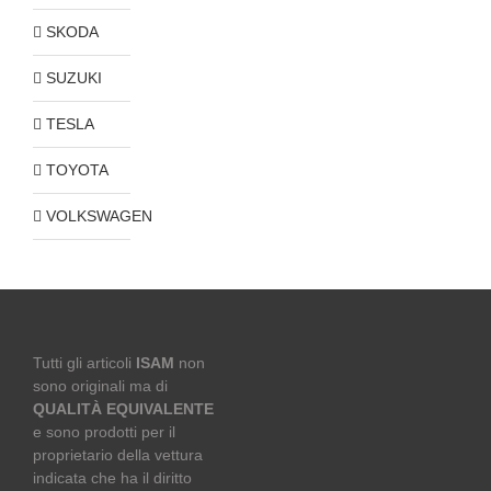
SKODA
SUZUKI
TESLA
TOYOTA
VOLKSWAGEN
Tutti gli articoli
ISAM
non
sono originali ma di
QUALITÀ EQUIVALENTE
e sono prodotti per il
proprietario della vettura
indicata che ha il diritto