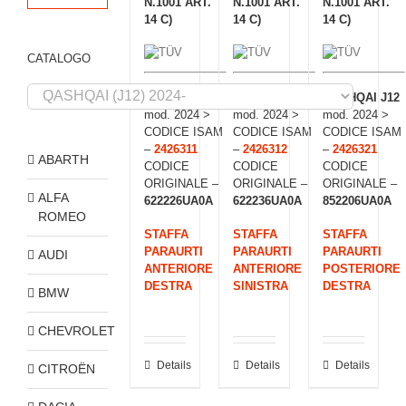
N.1001 ART.
N.1001 ART.
N.1001 ART.
14 C)
14 C)
14 C)
CATALOGO
QASHQAI J12
QASHQAI J12
QASHQAI J12
mod. 2024 >
mod. 2024 >
mod. 2024 >
CODICE ISAM
CODICE ISAM
CODICE ISAM
–
2426311
–
2426312
–
2426321
ABARTH
CODICE
CODICE
CODICE
ORIGINALE –
ORIGINALE –
ORIGINALE –
ALFA
622226UA0A
622236UA0A
852206UA0A
ROMEO
STAFFA
STAFFA
STAFFA
PARAURTI
PARAURTI
PARAURTI
AUDI
ANTERIORE
ANTERIORE
POSTERIORE
DESTRA
SINISTRA
DESTRA
BMW
CHEVROLET
Details
Details
Details
CITROËN