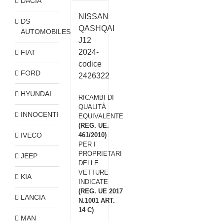
DACIA
NISSAN
DS
QASHQAI
AUTOMOBILES
J12
2024-
FIAT
codice
FORD
2426322
HYUNDAI
RICAMBI DI
QUALITÀ
INNOCENTI
EQUIVALENTE
(REG. UE.
IVECO
461/2010)
PER I
PROPRIETARI
JEEP
DELLE
VETTURE
KIA
INDICATE
(REG. UE 2017
LANCIA
N.1001 ART.
14 C)
MAN