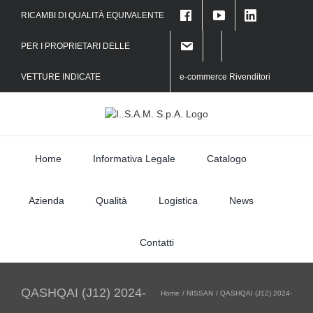
Skip
RICAMBI DI QUALITÀ EQUIVALENTE
to
f
content
PER I PROPRIETARI DELLE
VETTURE INDICATE
e-commerce Rivenditori
Home
Informativa Legale
Catalogo
Azienda
Qualità
Logistica
News
Contatti
QASHQAI (J12) 2024-
Home
NISSAN
QASHQAI (J12) 2024-