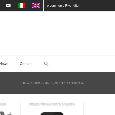
e-commerce Rivenditori
Search
News
Contatti
for:
Home
NISSAN
QASHQAI+2 (JJ10E) 2010-2014