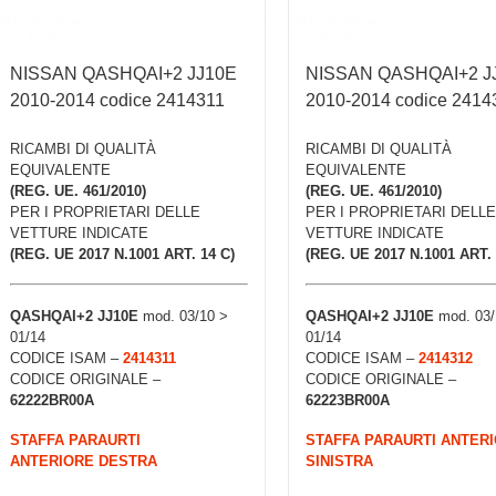
NISSAN QASHQAI+2 JJ10E
NISSAN QASHQAI+2 J
2010-2014 codice 2414311
2010-2014 codice 2414
RICAMBI DI QUALITÀ
RICAMBI DI QUALITÀ
EQUIVALENTE
EQUIVALENTE
(REG. UE. 461/2010)
(REG. UE. 461/2010)
PER I PROPRIETARI DELLE
PER I PROPRIETARI DELLE
VETTURE INDICATE
VETTURE INDICATE
(REG. UE 2017 N.1001 ART. 14 C)
(REG. UE 2017 N.1001 ART. 
QASHQAI+2 JJ10E
mod. 03/10 >
QASHQAI+2 JJ10E
mod. 03/
01/14
01/14
CODICE ISAM –
2414311
CODICE ISAM –
2414312
CODICE ORIGINALE –
CODICE ORIGINALE –
62222BR00A
62223BR00A
STAFFA PARAURTI
STAFFA PARAURTI ANTER
ANTERIORE DESTRA
SINISTRA