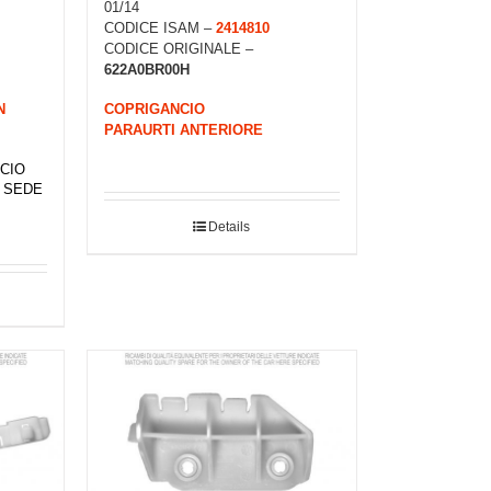
01/14
CODICE ISAM –
2414810
CODICE ORIGINALE –
622A0BR00H
N
COPRIGANCIO
PARAURTI ANTERIORE
CIO
I SEDE
Details