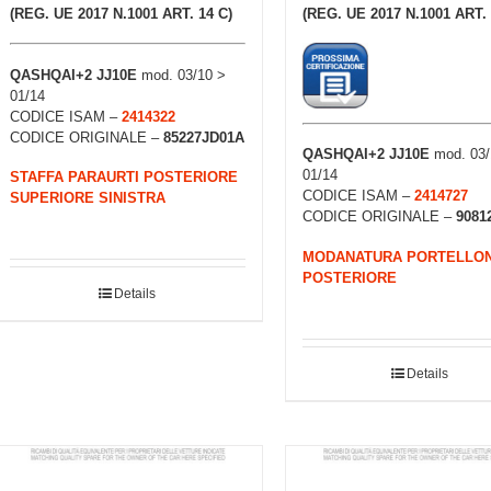
(REG. UE 2017 N.1001 ART. 14 C)
(REG. UE 2017 N.1001 ART. 
QASHQAI+2 JJ10E
mod. 03/10 >
01/14
CODICE ISAM –
2414322
CODICE ORIGINALE –
85227JD01A
QASHQAI+2 JJ10E
mod. 03/
01/14
STAFFA PARAURTI POSTERIORE
CODICE ISAM –
2414727
SUPERIORE SINISTRA
CODICE ORIGINALE –
9081
MODANATURA PORTELLO
POSTERIORE
Details
Details