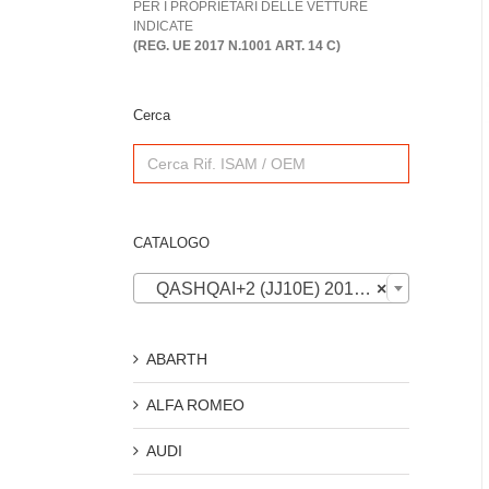
PER I PROPRIETARI DELLE VETTURE
INDICATE
(REG. UE 2017 N.1001 ART. 14 C)
Cerca
Search
for:
CATALOGO

QASHQAI+2 (JJ10E) 2010-2014
×
ABARTH
ALFA ROMEO
AUDI