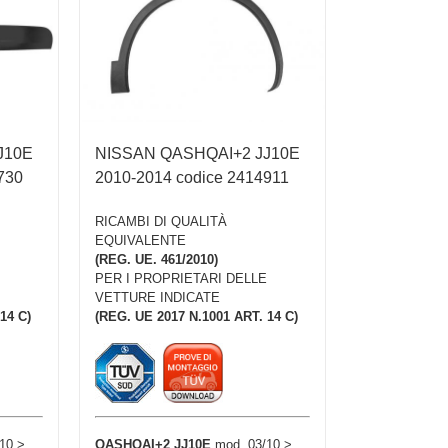
J10E
NISSAN QASHQAI+2 JJ10E
730
2010-2014 codice 2414911
RICAMBI DI QUALITÀ
EQUIVALENTE
(REG. UE. 461/2010)
PER I PROPRIETARI DELLE
VETTURE INDICATE
14 C)
(REG. UE 2017 N.1001 ART. 14 C)
10 >
QASHQAI+2 JJ10E
mod. 03/10 >