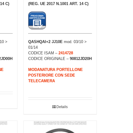
14 C)
(REG. UE 2017 N.1001 ART. 14 C)
10 >
QASHQAI+2 JJ10E
mod. 03/10 >
01/14
CODICE ISAM –
2414728
2JD00H
CODICE ORIGINALE –
90812JD20H
NE
MODANATURA PORTELLONE
POSTERIORE CON SEDE
TELECAMERA
Details