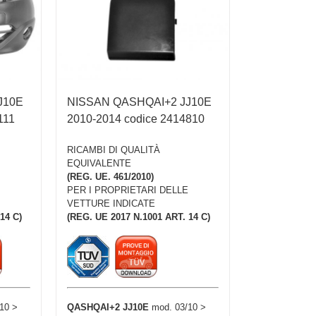
J10E
NISSAN QASHQAI+2 JJ10E
111
2010-2014 codice 2414810
RICAMBI DI QUALITÀ
EQUIVALENTE
(REG. UE. 461/2010)
PER I PROPRIETARI DELLE
VETTURE INDICATE
14 C)
(REG. UE 2017 N.1001 ART. 14 C)
10 >
QASHQAI+2 JJ10E
mod. 03/10 >