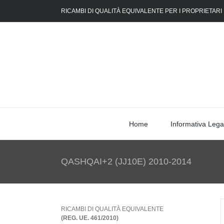
Skip
RICAMBI DI QUALITÀ EQUIVALENTE PER I PROPRIETARI
to
content
Home
Informativa Lega
QASHQAI+2 (JJ10E) 2010-2014
RICAMBI DI QUALITÀ EQUIVALENTE
(REG. UE. 461/2010)