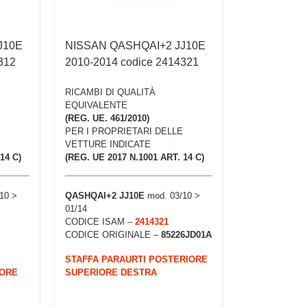
J10E
NISSAN QASHQAI+2 JJ10E
312
2010-2014 codice 2414321
RICAMBI DI QUALITÀ
EQUIVALENTE
(REG. UE. 461/2010)
PER I PROPRIETARI DELLE
VETTURE INDICATE
14 C)
(REG. UE 2017 N.1001 ART. 14 C)
10 >
QASHQAI+2 JJ10E
mod. 03/10 >
01/14
CODICE ISAM –
2414321
CODICE ORIGINALE –
85226JD01A
STAFFA PARAURTI POSTERIORE
IORE
SUPERIORE DESTRA