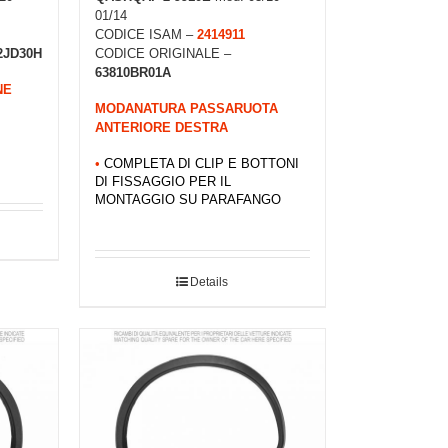
01/14
CODICE ISAM –
2414911
2JD30H
CODICE ORIGINALE –
63810BR01A
NE
MODANATURA PASSARUOTA
ANTERIORE DESTRA
•
COMPLETA DI CLIP E BOTTONI
DI FISSAGGIO PER IL
MONTAGGIO SU PARAFANGO
Details