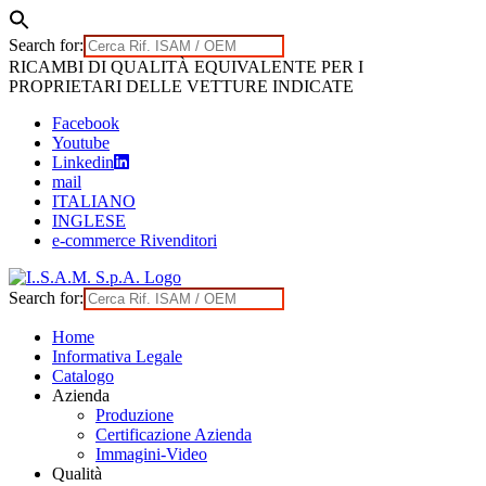
Search for:
Skip
RICAMBI DI QUALITÀ EQUIVALENTE PER I
to
PROPRIETARI DELLE VETTURE INDICATE
content
Facebook
Youtube
Linkedin
mail
ITALIANO
INGLESE
e-commerce Rivenditori
Search for:
Home
Informativa Legale
Catalogo
Azienda
Produzione
Certificazione Azienda
Immagini-Video
Qualità