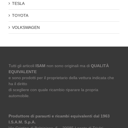
TESLA
TOYOTA
VOLKSWAGEN
Tutti gli articoli
ISAM
non sono originali ma di
QUALITÀ
EQUIVALENTE
e sono prodotti per il proprietario della vettura indicata che
ha il diritto
di scegliere con quale ricambio riparare la propria
automobile.
Produttore di paraurti e ricambi equivalenti dal 1963
I.S.A.M. S.p.A.
Via Cristina di Belgioioso, 6 – 20085 Locate di Triulzi –