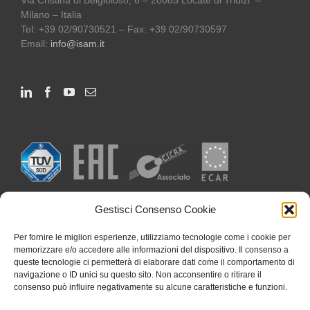
Milano – Italia
Tel: +39 02/90730521 – Fax: +39 02/90730597
Email:
info@isam.it
Gestisci Consenso Cookie
Per fornire le migliori esperienze, utilizziamo tecnologie come i cookie per
memorizzare e/o accedere alle informazioni del dispositivo. Il consenso a
queste tecnologie ci permetterà di elaborare dati come il comportamento di
navigazione o ID unici su questo sito. Non acconsentire o ritirare il
consenso può influire negativamente su alcune caratteristiche e funzioni.