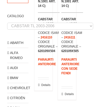
N.1001 ART.
N.1001 ART.
14 C)
14 C)
CATALOGO
CABSTAR
CABSTAR
mod. 12/03 >
mod. 12/03 >
08/06
08/06
CODICE ISAM
CODICE ISAM
–
2416110
–
2416111
CODICE
CODICE
ABARTH
ORIGINALE –
ORIGINALE –
620109X504
620109X505
ALFA
ROMEO
PARAURTI
PARAURTI
ANTERIORE
ANTERIORE
AUDI
CON SEDE
FENDI
BMW
Details
CHEVROLET
Details
CITROËN