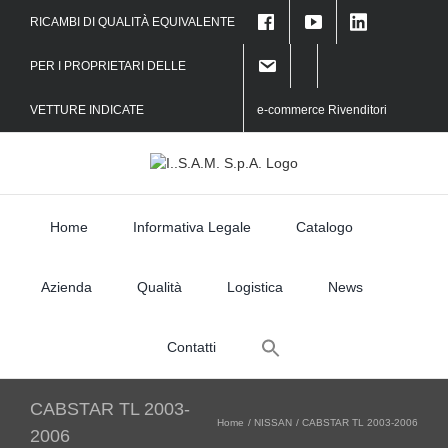
Skip
RICAMBI DI QUALITÀ EQUIVALENTE
to
content
PER I PROPRIETARI DELLE
VETTURE INDICATE
e-commerce Rivenditori
Home
Informativa Legale
Catalogo
Azienda
Qualità
Logistica
News
Search
Contatti
for:
CABSTAR TL 2003-
Home
NISSAN
CABSTAR TL 2003-2006
2006