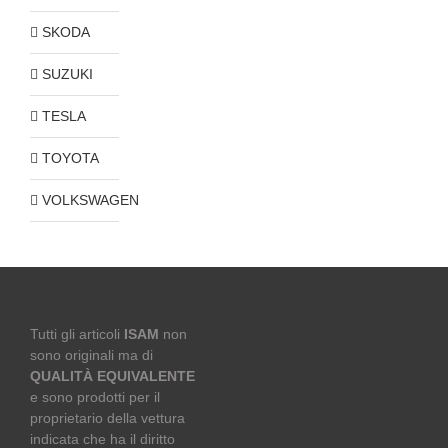
SKODA
SUZUKI
TESLA
TOYOTA
VOLKSWAGEN
Tutti gli articoli
ISAM
non
sono originali ma di
QUALITÀ EQUIVALENTE
e sono prodotti per il
proprietario della vettura
indicata che ha il diritto