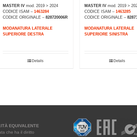
MASTER IV
mod. 2019 > 2024
MASTER IV
mod. 2019 > 20
CODICE ISAM –
1463284
CODICE ISAM –
1463285
CODICE ORIGINALE –
828720006R
CODICE ORIGINALE –
8287
MODANATURA LATERALE
MODANATURA LATERALE
SUPERIORE DESTRA
SUPERIORE SINISTRA
Details
Details
ITÀ EQUIVALENTE
ta che ha il diritto