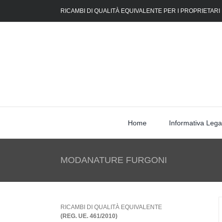
Skip
RICAMBI DI QUALITÀ EQUIVALENTE PER I PROPRIETARI
to
content
Home
Informativa Lega
MODANATURE FURGONI
RICAMBI DI QUALITÀ EQUIVALENTE
(REG. UE. 461/2010)