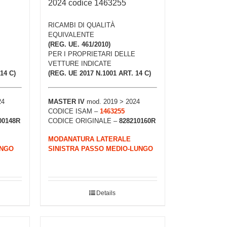
2024 codice 1463255
RICAMBI DI QUALITÀ
EQUIVALENTE
(REG. UE. 461/2010)
PER I PROPRIETARI DELLE
VETTURE INDICATE
14 C)
(REG. UE 2017 N.1001 ART. 14 C)
24
MASTER IV
mod. 2019 > 2024
CODICE ISAM –
1463255
00148R
CODICE ORIGINALE –
828210160R
MODANATURA LATERALE
UNGO
SINISTRA PASSO MEDIO-LUNGO
Details