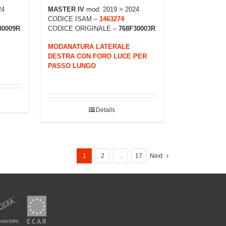
24
MASTER IV
mod. 2019 > 2024
CODICE ISAM –
1463274
30009R
CODICE ORIGINALE –
768F30003R
MODANATURA LATERALE
DESTRA CON FORO LUCE PER
PASSO LUNGO
Details
1
2
…
17
Next