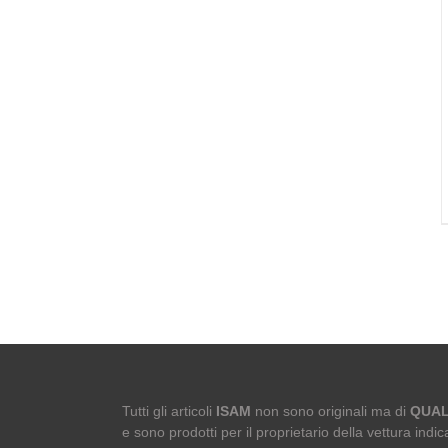
Tutti gli articoli
ISAM
non sono originali ma di
QUAL
e sono prodotti per il proprietario della vettura indica