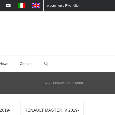
e-commerce Rivenditori
Search
News
Contatti
for:
Home
MODANATURE FURGONI
2019-
RENAULT MASTER IV 2019-