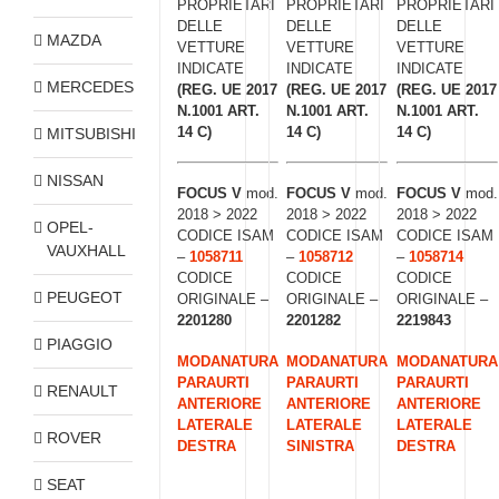
PROPRIETARI
PROPRIETARI
PROPRIETARI
DELLE
DELLE
DELLE
MAZDA
VETTURE
VETTURE
VETTURE
INDICATE
INDICATE
INDICATE
MERCEDES
(REG. UE 2017
(REG. UE 2017
(REG. UE 2017
N.1001 ART.
N.1001 ART.
N.1001 ART.
14 C)
14 C)
14 C)
MITSUBISHI
NISSAN
FOCUS V
mod.
FOCUS V
mod.
FOCUS V
mod.
2018 > 2022
2018 > 2022
2018 > 2022
OPEL-
CODICE ISAM
CODICE ISAM
CODICE ISAM
VAUXHALL
–
1058711
–
1058712
–
1058714
CODICE
CODICE
CODICE
PEUGEOT
ORIGINALE –
ORIGINALE –
ORIGINALE –
2201280
2201282
2219843
PIAGGIO
MODANATURA
MODANATURA
MODANATURA
PARAURTI
PARAURTI
PARAURTI
RENAULT
ANTERIORE
ANTERIORE
ANTERIORE
LATERALE
LATERALE
LATERALE
ROVER
DESTRA
SINISTRA
DESTRA
SEAT