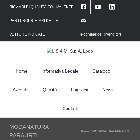
Skip
RICAMBI DI QUALITÀ EQUIVALENTE
to
f
content
PER I PROPRIETARI DELLE
VETTURE INDICATE
e-commerce Rivenditori
Home
Informativa Legale
Catalogo
Azienda
Qualità
Logistica
News
Contatti
MODANATURA
Home
MODANATURA PARAURTI
PARAURTI