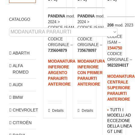
PANDINA
mod.
PANDINA
mod.
CATALOGO
2024 >
2024 >
208
mod. 2023
CODICE ISAM
CODICE ISAM
>
–
0164700
–
0164715
CODICE
CODICE
CODICE
ISAM –
ORIGINALE –
ORIGINALE –
1544750
735604879
735678097
ABARTH
CODICE
ORIGINALE –
MODANATURA
MODANATURA
982320401T
ALFA
INFERIORE
INFERIORE
ROMEO
ARGENTO
CON PRIMER
MODANATURA
PARAURTI
PARAURTI
CENTRALE
ANTERIORE
ANTERIORE
AUDI
SUPERIORE
PARAURTI
BMW
ANTERIORE
CHEVROLET
•
TUTTI I
Details
Details
MODELLI AD
ECCEZIONE
CITROËN
DELLA LINEA
GT LINE