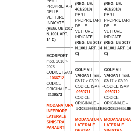
PER I
(REG. UE.
(REG. UE.
PROPRIETARI
461/2010)
461/2010)
DELLE
PER I
PER I
VETTURE
PROPRIETARI
PROPRIETARI
INDICATE
DELLE
DELLE
(REG. UE 2017
VETTURE
VETTURE
N.1001 ART.
INDICATE
INDICATE
14 C)
(REG. UE 2017
(REG. UE 2017
N.1001 ART. 14
N.1001 ART. 14
C)
C)
ECOSPORT
mod
.
2018 >
2023
GOLF VII
GOLF VII
CODICE ISAM
VARIANT
mod.
VARIANT
mod.
–
1066712
03/17 > 02/20
03/17 > 02/20
CODICE
CODICE ISAM –
CODICE ISAM 
ORIGINALE –
0950711
0950712
2139573
CODICE
CODICE
ORIGINALE –
ORIGINALE –
MODANATURA
5G0853666L9B9
5G0853665L9
INFERIORE
LATERALE
MODANATURA
MODANATURA
SINISTRA
LATERALE
LATERALE
PARAURTI
DESTRA
SINISTRA