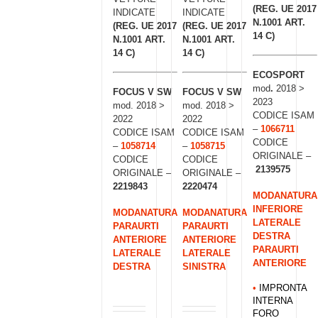
(REG. UE 2017
INDICATE
INDICATE
N.1001 ART.
(REG. UE 2017
(REG. UE 2017
14 C)
N.1001 ART.
N.1001 ART.
14 C)
14 C)
ECOSPORT
mod
.
2018 >
FOCUS V SW
FOCUS V SW
2023
mod. 2018 >
mod. 2018 >
CODICE ISAM
2022
2022
–
1066711
CODICE ISAM
CODICE ISAM
CODICE
–
1058714
–
1058715
ORIGINALE –
CODICE
CODICE
2139575
ORIGINALE –
ORIGINALE –
2219843
2220474
MODANATURA
INFERIORE
MODANATURA
MODANATURA
LATERALE
PARAURTI
PARAURTI
DESTRA
ANTERIORE
ANTERIORE
PARAURTI
LATERALE
LATERALE
ANTERIORE
DESTRA
SINISTRA
•
IMPRONTA
INTERNA
FORO