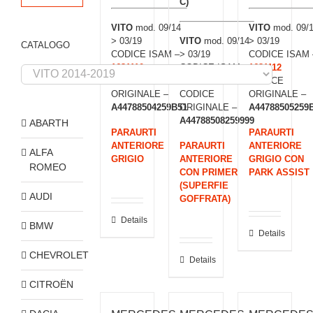
C)
VITO
mod. 09/14
VITO
mod. 09/
> 03/19
VITO
mod. 09/14
> 03/19
CATALOGO
CODICE ISAM –
> 03/19
CODICE ISAM 
1631110
CODICE ISAM –
1631112
CODICE
1631111
CODICE
ORIGINALE –
CODICE
ORIGINALE –
A44788504259B51
ORIGINALE –
A44788505259
A44788508259999
ABARTH
PARAURTI
PARAURTI
ANTERIORE
PARAURTI
ANTERIORE
ALFA
GRIGIO
ANTERIORE
GRIGIO CON
ROMEO
CON PRIMER
PARK ASSIST
(SUPERFIE
AUDI
GOFFRATA)
Details
BMW
Details
CHEVROLET
Details
CITROËN