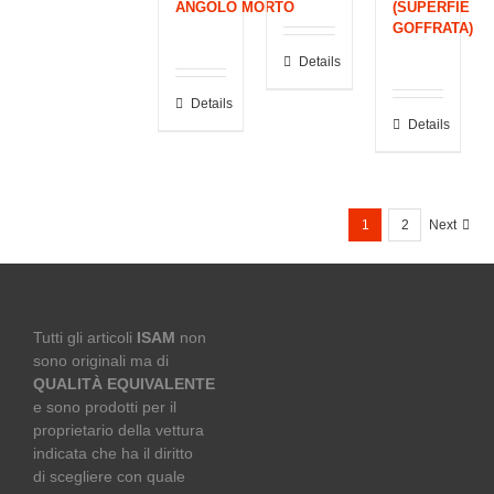
ANGOLO MORTO
(SUPERFIE
GOFFRATA)
Details
Details
Details
1
2
Next
Tutti gli articoli
ISAM
non
sono originali ma di
QUALITÀ EQUIVALENTE
e sono prodotti per il
proprietario della vettura
indicata che ha il diritto
di scegliere con quale