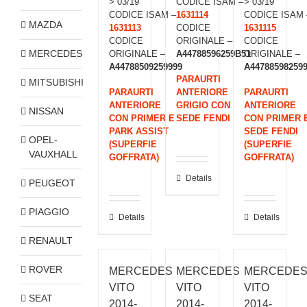
> 03/19
CODICE ISAM –
> 03/19
CODICE ISAM –
1631114
CODICE ISAM 
MAZDA
1631113
CODICE
1631115
CODICE
ORIGINALE –
CODICE
MERCEDES
ORIGINALE –
A44788596259B51
ORIGINALE –
A44788509259999
A44788598259
PARAURTI
MITSUBISHI
PARAURTI
ANTERIORE
PARAURTI
ANTERIORE
GRIGIO CON
ANTERIORE
NISSAN
CON PRIMER E
SEDE FENDI
CON PRIMER 
PARK ASSIST
SEDE FENDI
OPEL-
(SUPERFIE
(SUPERFIE
VAUXHALL
GOFFRATA)
GOFFRATA)
Details
PEUGEOT
PIAGGIO
Details
Details
RENAULT
ROVER
MERCEDES
MERCEDES
MERCEDE
VITO
VITO
VITO
SEAT
2014-
2014-
2014-