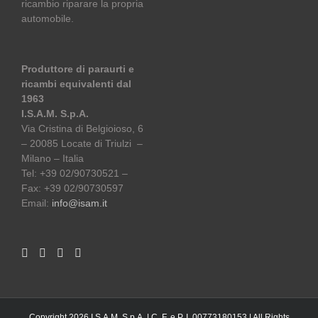
ricambio riparare la propria
automobile.
Produttore di paraurti e
ricambi equivalenti dal
1963
I.S.A.M. S.p.A.
Via Cristina di Belgioioso, 6
– 20085 Locate di Triulzi –
Milano – Italia
Tel: +39 02/90730521 –
Fax: +39 02/90730597
Email:
info@isam.it
Copyright 2026 I.S.A.M. S.p.A. | C. F. e P. I. 00773180153 | All Rights