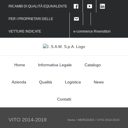
Skip
RICAMBI DI QUALITÀ EQUIVALENTE
to
f
content
PER I PROPRIETARI DELLE
VETTURE INDICATE
e-commerce Rivenditori
Home
Informativa Legale
Catalogo
Azienda
Qualità
Logistica
News
Contatti
VITO 2014-2019
Home
MERCEDES
VITO 2014-2019