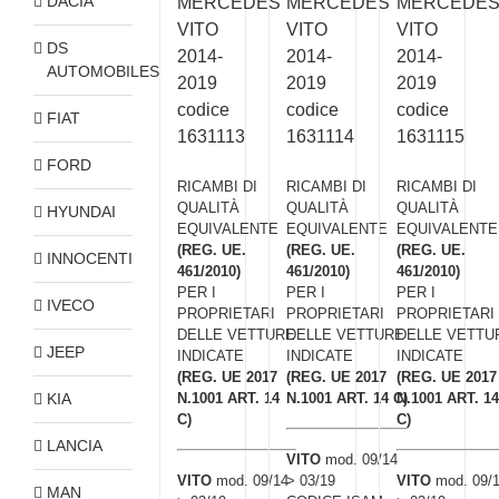
DACIA
MERCEDES
MERCEDES
MERCEDE
VITO
VITO
VITO
DS
2014-
2014-
2014-
AUTOMOBILES
2019
2019
2019
codice
codice
codice
FIAT
1631113
1631114
1631115
FORD
RICAMBI DI
RICAMBI DI
RICAMBI DI
QUALITÀ
QUALITÀ
QUALITÀ
HYUNDAI
EQUIVALENTE
EQUIVALENTE
EQUIVALENTE
(REG. UE.
(REG. UE.
(REG. UE.
INNOCENTI
461/2010)
461/2010)
461/2010)
PER I
PER I
PER I
IVECO
PROPRIETARI
PROPRIETARI
PROPRIETARI
DELLE VETTURE
DELLE VETTURE
DELLE VETTU
JEEP
INDICATE
INDICATE
INDICATE
(REG. UE 2017
(REG. UE 2017
(REG. UE 2017
KIA
N.1001 ART. 14
N.1001 ART. 14 C)
N.1001 ART. 14
C)
C)
LANCIA
VITO
mod. 09/14
VITO
mod. 09/14
> 03/19
VITO
mod. 09/
MAN