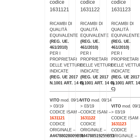
codice
codice
codice
1631121
1631122
1631123
RICAMBI DI
RICAMBI DI
RICAMBI DI
QUALITÀ
QUALITÀ
QUALITÀ
EQUIVALENTE
EQUIVALENTE
EQUIVALENTE
(REG. UE.
(REG. UE.
(REG. UE.
461/2010)
461/2010)
461/2010)
PER I
PER I
PER I
PROPRIETARI
PROPRIETARI
PROPRIETARI
DELLE VETTURE
DELLE VETTURE
DELLE VETTU
INDICATE
INDICATE
INDICATE
(REG. UE 2017
(REG. UE 2017
(REG. UE 2017
N.1001 ART. 14 C)
N.1001 ART. 14 C)
N.1001 ART. 14
C)
VITO
mod. 09/14
VITO
mod. 09/14
> 03/19
> 03/19
VITO
mod. 09/
CODICE ISAM –
CODICE ISAM –
> 03/19
1631121
1631122
CODICE ISAM 
CODICE
CODICE
1631123
ORIGINALE –
ORIGINALE –
CODICE
A44788028009B51
A44788519259B51
ORIGINALE –