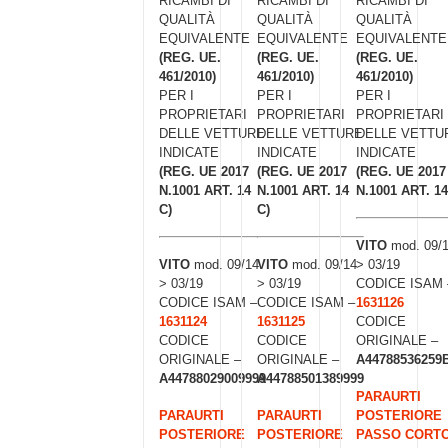
RICAMBI DI
RICAMBI DI
RICAMBI DI
QUALITÀ
QUALITÀ
QUALITÀ
EQUIVALENTE
EQUIVALENTE
EQUIVALENTE
(REG. UE.
(REG. UE.
(REG. UE.
461/2010)
461/2010)
461/2010)
PER I
PER I
PER I
PROPRIETARI
PROPRIETARI
PROPRIETARI
DELLE VETTURE
DELLE VETTURE
DELLE VETTU
INDICATE
INDICATE
INDICATE
(REG. UE 2017
(REG. UE 2017
(REG. UE 2017
N.1001 ART. 14
N.1001 ART. 14
N.1001 ART. 14
C)
C)
VITO
mod. 09/
VITO
mod. 09/14
VITO
mod. 09/14
> 03/19
> 03/19
> 03/19
CODICE ISAM 
CODICE ISAM –
CODICE ISAM –
1631126
1631124
1631125
CODICE
CODICE
CODICE
ORIGINALE –
ORIGINALE –
ORIGINALE –
A44788536259
A44788029009999
A44788501389999
PARAURTI
PARAURTI
PARAURTI
POSTERIORE
POSTERIORE
POSTERIORE
PASSO CORT