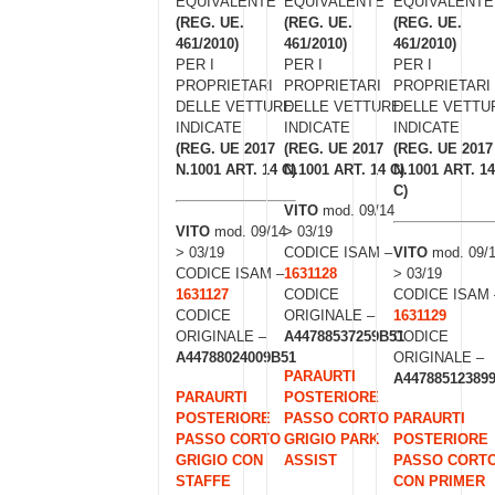
EQUIVALENTE
EQUIVALENTE
EQUIVALENTE
(REG. UE.
(REG. UE.
(REG. UE.
461/2010)
461/2010)
461/2010)
PER I
PER I
PER I
PROPRIETARI
PROPRIETARI
PROPRIETARI
DELLE VETTURE
DELLE VETTURE
DELLE VETTU
INDICATE
INDICATE
INDICATE
(REG. UE 2017
(REG. UE 2017
(REG. UE 2017
N.1001 ART. 14 C)
N.1001 ART. 14 C)
N.1001 ART. 14
C)
VITO
mod. 09/14
> 03/19
VITO
mod. 09/14
CODICE ISAM –
> 03/19
VITO
mod. 09/
1631128
CODICE ISAM –
> 03/19
CODICE
1631127
CODICE ISAM 
ORIGINALE –
CODICE
1631129
A44788537259B51
ORIGINALE –
CODICE
A44788024009B51
ORIGINALE –
PARAURTI
A44788512389
POSTERIORE
PARAURTI
PASSO CORTO
POSTERIORE
PARAURTI
GRIGIO PARK
PASSO CORTO
POSTERIORE
ASSIST
GRIGIO CON
PASSO CORT
STAFFE
CON PRIMER