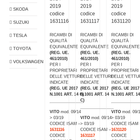
2019
2019
2019
SKODA
codice
codice
codice
1631116
1631117
1631120
SUZUKI
RICAMBI DI
RICAMBI DI
RICAMBI DI
TESLA
QUALITÀ
QUALITÀ
QUALITÀ
EQUIVALENTE
EQUIVALENTE
EQUIVALENTE
TOYOTA
(REG. UE.
(REG. UE.
(REG. UE.
461/2010)
461/2010)
461/2010)
VOLKSWAGEN
PER I
PER I
PER I
PROPRIETARI
PROPRIETARI
PROPRIETARI
DELLE VETTURE
DELLE VETTURE
DELLE VETTU
INDICATE
INDICATE
INDICATE
(REG. UE 2017
(REG. UE 2017
(REG. UE 2017
N.1001 ART. 14 C)
N.1001 ART. 14
N.1001 ART. 14
C)
VITO
mod. 09/14
VITO
mod. 09/
> 03/19
VITO
mod. 09/14
> 03/19
CODICE ISAM –
> 03/19
CODICE ISAM 
1631116
CODICE ISAM –
1631120
CODICE
1631117
CODICE