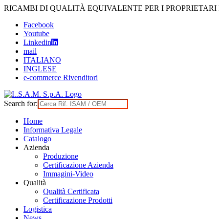
Skip
RICAMBI DI QUALITÀ EQUIVALENTE PER I PROPRIETARI
to
Facebook
content
Youtube
Linkedin
mail
ITALIANO
INGLESE
e-commerce Rivenditori
Search for:
Home
Informativa Legale
Catalogo
Azienda
Produzione
Certificazione Azienda
Immagini-Video
Qualità
Qualità Certificata
Certificazione Prodotti
Logistica
News