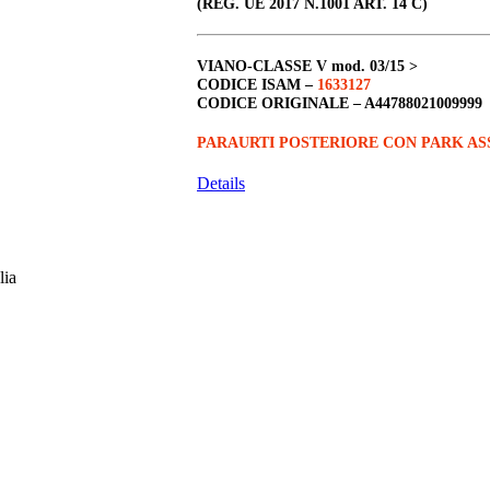
(REG. UE 2017 N.1001 ART. 14 C)
VIANO-CLASSE V
mod. 03/15 >
CODICE ISAM –
1633127
CODICE ORIGINALE –
A44788021009999
PARAURTI POSTERIORE CON PARK AS
Details
lia