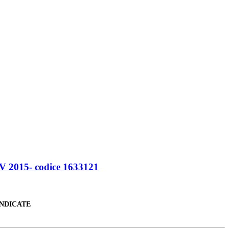
015- codice 1633121
INDICATE