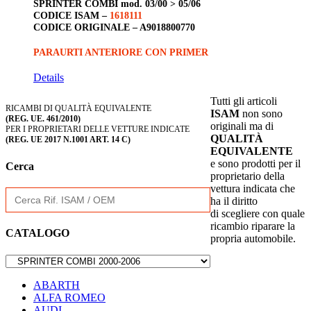
SPRINTER COMBI
mod. 03/00 > 05/06
CODICE ISAM –
1618111
CODICE ORIGINALE –
A9018800770
PARAURTI ANTERIORE CON PRIMER
Details
Tutti gli articoli
RICAMBI DI QUALITÀ EQUIVALENTE
ISAM
non sono
(REG. UE. 461/2010)
originali ma di
PER I PROPRIETARI DELLE VETTURE INDICATE
QUALITÀ
(REG. UE 2017 N.1001 ART. 14 C)
EQUIVALENTE
e sono prodotti per il
Cerca
proprietario della
vettura indicata che
Search
ha il diritto
for:
di scegliere con quale
ricambio riparare la
CATALOGO
propria automobile.
ABARTH
ALFA ROMEO
AUDI