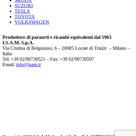
SKODA
SUZUKI
TESLA
TOYOTA
VOLKSWAGEN
Produttore di paraurti e ricambi equivalenti dal 1963
I.S.A.M. S.p.A.
Via Cristina di Belgioioso, 6 – 20085 Locate di Triulzi – Milano –
Italia
Tel: +39 02/90730521 – Fax: +39 02/90730597
Email:
info@isam.it