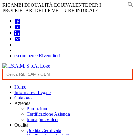
Skip
RICAMBI DI QUALITÀ EQUIVALENTE PER I
to
f
PROPRIETARI DELLE VETTURE INDICATE
content
e-commerce Rivenditori
Search
for:
Home
Informativa Legale
Catalogo
Azienda
Produzione
Certificazione Azienda
Immagini-Video
Qualità
Qualità Certificata