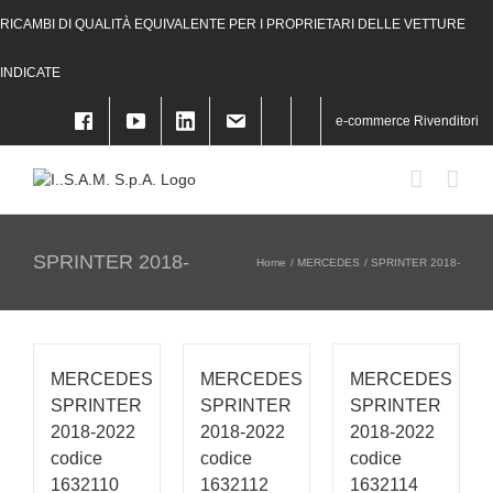
Skip
RICAMBI DI QUALITÀ EQUIVALENTE PER I PROPRIETARI DELLE VETTURE
to
f
content
INDICATE
e-commerce Rivenditori
SPRINTER 2018-
Home
MERCEDES
SPRINTER 2018-
MERCEDES
MERCEDES
MERCEDES
SPRINTER
SPRINTER
SPRINTER
2018-2022
2018-2022
2018-2022
codice
codice
codice
1632110
1632112
1632114