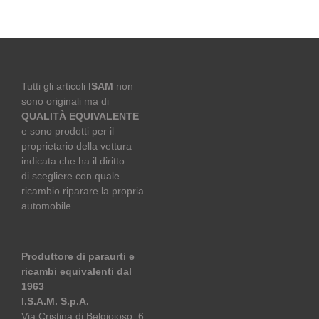
Tutti gli articoli
ISAM
non
sono originali ma di
QUALITÀ EQUIVALENTE
e sono prodotti per il
proprietario della vettura
indicata che ha il diritto
di scegliere con quale
ricambio riparare la propria
automobile.
Produttore di paraurti e
ricambi equivalenti dal
1963
I.S.A.M. S.p.A.
Via Cristina di Belgioioso, 6