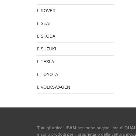
ROVER
SEAT
SKODA
SUZUKI
TESLA
TOYOTA
VOLKSWAGEN
Tutti gli articoli
ISAM
non sono originali ma di
QUAL
e sono prodotti per il proprietario della vettura indica