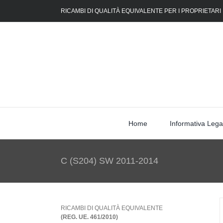
Skip
RICAMBI DI QUALITÀ EQUIVALENTE PER I PROPRIETARI
to
content
Home
Informativa Lega
C (S204) SW 2011-2014
RICAMBI DI QUALITÀ EQUIVALENTE
(REG. UE. 461/2010)