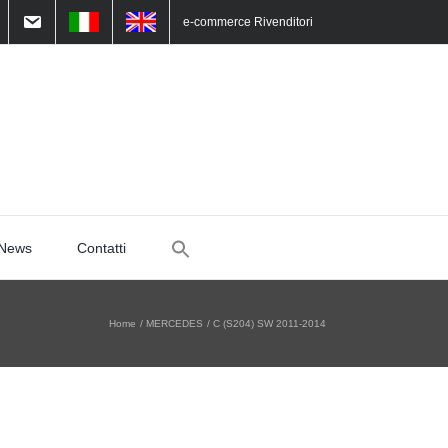
e-commerce Rivenditori
Search
News
Contatti
for:
Home
MERCEDES
C (S204) SW 2011-2014