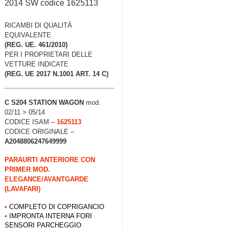
2014 SW codice 1625113
RICAMBI DI QUALITÀ
EQUIVALENTE
(REG. UE. 461/2010)
PER I PROPRIETARI DELLE
VETTURE INDICATE
(REG. UE 2017 N.1001 ART. 14 C)
C S204 STATION WAGON
mod.
02/11 > 05/14
CODICE ISAM –
1625113
CODICE ORIGINALE –
A2048806247649999
PARAURTI ANTERIORE CON
PRIMER MOD.
ELEGANCE/AVANTGARDE
(LAVAFARI)
•
COMPLETO DI COPRIGANCIO
•
IMPRONTA INTERNA FORI
SENSORI PARCHEGGIO