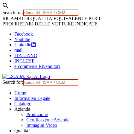
Search for:
Skip
RICAMBI DI QUALITÀ EQUIVALENTE PER I
to
PROPRIETARI DELLE VETTURE INDICATE
content
Facebook
Youtube
Linkedin
mail
ITALIANO
INGLESE
e-commerce Rivenditori
Search for:
Home
Informativa Legale
Catalogo
Azienda
Produzione
Certificazione Azienda
Immagini-Video
Qualità