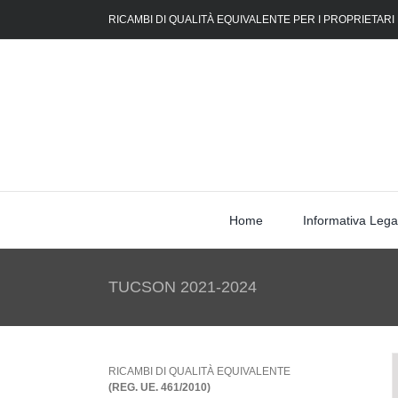
Skip
RICAMBI DI QUALITÀ EQUIVALENTE PER I PROPRIETARI
to
content
Home
Informativa Lega
TUCSON 2021-2024
RICAMBI DI QUALITÀ EQUIVALENTE
(REG. UE. 461/2010)