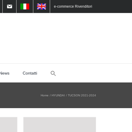
e-commerce Rivenditori
Search
News
Contatti
for:
Home
HYUNDAI
TUCSON 2021-2024