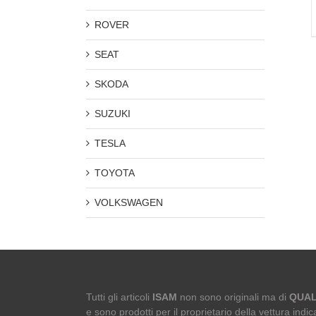
ROVER
SEAT
SKODA
SUZUKI
TESLA
TOYOTA
VOLKSWAGEN
Tutti gli articoli
ISAM
non sono originali ma di
QUAL
e sono prodotti per il proprietario della vettura indica