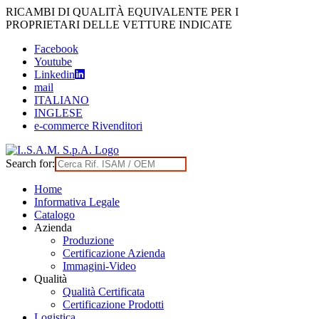
Skip
RICAMBI DI QUALITÀ EQUIVALENTE PER I
to
PROPRIETARI DELLE VETTURE INDICATE
content
Facebook
Youtube
Linkedin
mail
ITALIANO
INGLESE
e-commerce Rivenditori
Search for:
Home
Informativa Legale
Catalogo
Azienda
Produzione
Certificazione Azienda
Immagini-Video
Qualità
Qualità Certificata
Certificazione Prodotti
Logistica