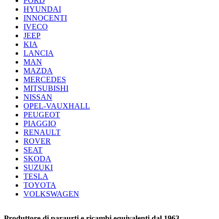
FORD
HYUNDAI
INNOCENTI
IVECO
JEEP
KIA
LANCIA
MAN
MAZDA
MERCEDES
MITSUBISHI
NISSAN
OPEL-VAUXHALL
PEUGEOT
PIAGGIO
RENAULT
ROVER
SEAT
SKODA
SUZUKI
TESLA
TOYOTA
VOLKSWAGEN
Produttore di paraurti e ricambi equivalenti dal 1963