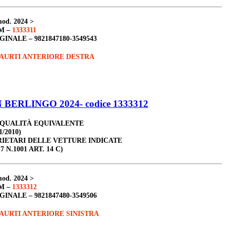
od. 2024 >
M –
1333311
GINALE –
9821847180-3549543
AURTI ANTERIORE DESTRA
BERLINGO 2024- codice 1333312
 QUALITÀ EQUIVALENTE
1/2010)
RIETARI DELLE VETTURE INDICATE
7 N.1001 ART. 14 C)
od. 2024 >
M –
1333312
GINALE –
9821847480-3549506
AURTI ANTERIORE SINISTRA