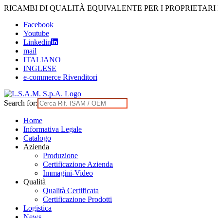
Skip
RICAMBI DI QUALITÀ EQUIVALENTE PER I PROPRIETARI
to
Facebook
content
Youtube
Linkedin
mail
ITALIANO
INGLESE
e-commerce Rivenditori
Search for:
Home
Informativa Legale
Catalogo
Azienda
Produzione
Certificazione Azienda
Immagini-Video
Qualità
Qualità Certificata
Certificazione Prodotti
Logistica
News