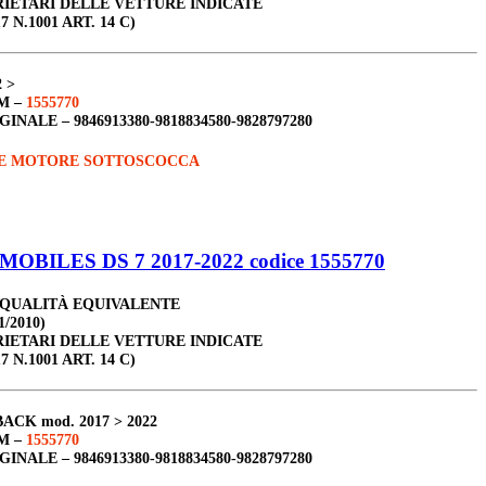
RIETARI DELLE VETTURE INDICATE
7 N.1001 ART. 14 C)
2 >
M –
1555770
GINALE –
9846913380-9818834580-9828797280
E MOTORE SOTTOSCOCCA
OBILES DS 7 2017-2022 codice 1555770
 QUALITÀ EQUIVALENTE
1/2010)
RIETARI DELLE VETTURE INDICATE
7 N.1001 ART. 14 C)
BACK
mod. 2017 > 2022
M –
1555770
GINALE –
9846913380-9818834580-9828797280