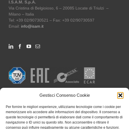
I.S.A.M. S.p.A.
Via Cristina di Belgioioso, 6 – 20085 Locate di Triulzi –
Milano – Italia
Tel: +39 02/90730521 – Fax: +39 02/90730597
Email:
info@isam.it
Gestisci Consenso Cookie
Per fornire le migliori esperienze, utilizziamo tecnologie come i cookie per
memorizzare e/o accedere alle informazioni del dispositivo. Il consenso a
queste tecnologie ci permetterà di elaborare dati come il comportamento di
navigazione o ID unici su questo sito. Non acconsentire o ritirare il
consenso può influire negativamente su alcune caratteristiche e funzioni.