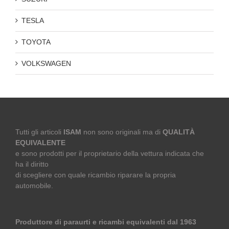
TESLA
TOYOTA
VOLKSWAGEN
Tutti gli articoli
ISAM
non sono originali ma di
QUALITÀ
EQUIVALENTE
e sono prodotti per il proprietario della vettura indicata che
ha il diritto
di scegliere con quale ricambio riparare la propria
automobile.
Produttore di paraurti e ricambi equivalenti dal 1963