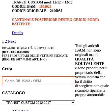
TRANSIT CUSTOM
mod. 12/12 > 12/17
CODICE ISAM –
1055023
CODICE ORIGINALE –
2196035
CANTONALE POSTERIORE DESTRO GRIGIO PORTA
BATTENTE
Details
1
2
Next
Tutti gli articoli
RICAMBI DI QUALITÀ EQUIVALENTE
ISAM
non sono
(REG. UE. 461/2010)
originali ma di
PER I PROPRIETARI DELLE VETTURE INDICATE
QUALITÀ
(REG. UE 2017 N.1001 ART. 14 C)
EQUIVALENTE
e sono prodotti per il
Cerca
proprietario della
vettura indicata che
Search
ha il diritto
for:
di scegliere con quale
ricambio riparare la
CATALOGO
propria automobile.