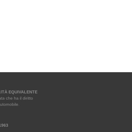
ITÀ EQUIVALENTE
ta che ha il diritto
automobile.
 1963