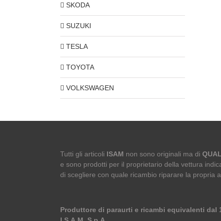
SKODA
SUZUKI
TESLA
TOYOTA
VOLKSWAGEN
Tutti gli articoli
ISAM
non sono originali ma di
QUAL
e sono prodotti per il proprietario della vettura indica
di scegliere con quale ricambio riparare la propria 
Produttore di paraurti e ricambi equivalenti dal
I.S.A.M. S.p.A.