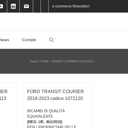
e-commerce Rivenditori
Search
News
Contatti
for:
Home
FORD
TRANSIT COURIER 2018-2023
IER
FORD TRANSIT COURIER
113
2018-2023 codice 1072120
RICAMBI DI QUALITÀ
EQUIVALENTE
(REG. UE. 461/2010)
PER I PROPRIETARI DELLE