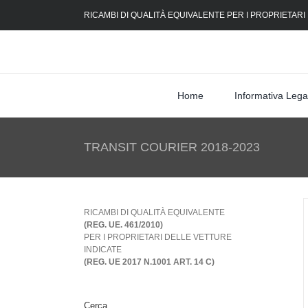
Skip
RICAMBI DI QUALITÀ EQUIVALENTE PER I PROPRIETARI
to
content
Home
Informativa Lega
TRANSIT COURIER 2018-2023
RICAMBI DI QUALITÀ EQUIVALENTE
(REG. UE. 461/2010)
PER I PROPRIETARI DELLE VETTURE
INDICATE
(REG. UE 2017 N.1001 ART. 14 C)
Cerca