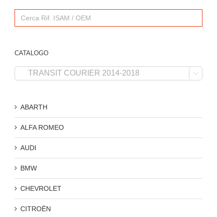
Search
for:
CATALOGO

ABARTH
ALFA ROMEO
AUDI
BMW
CHEVROLET
CITROËN