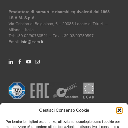
Produttore di paraurti e ricambi equivalenti dal 1963
I.S.A.M. S.p.A.
Via Cristina di Belgioioso, 6 – 20085 Locate di Triulzi –
Milano – Italia
Tel: +39 02/90730521 – Fax: +39 02/90730597
Email:
info@isam.it
Gestisci Consenso Cookie
Per fornire le migliori esperienze, utilizziamo tecnologie come i cookie per
memorizzare e/o accedere alle informazioni del dispositivo. Il consenso a