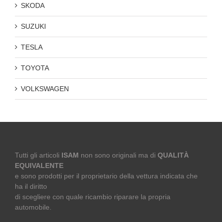
SKODA
SUZUKI
TESLA
TOYOTA
VOLKSWAGEN
Tutti gli articoli
ISAM
non sono originali ma di
QUALITÀ
EQUIVALENTE
e sono prodotti per il proprietario della vettura indicata che
ha il diritto
di scegliere con quale ricambio riparare la propria
automobile.