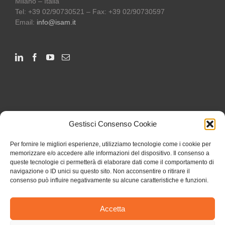
Milano – Italia
Tel: +39 02/90730521 – Fax: +39 02/90730597
Email:
info@isam.it
Gestisci Consenso Cookie
Per fornire le migliori esperienze, utilizziamo tecnologie come i cookie per
memorizzare e/o accedere alle informazioni del dispositivo. Il consenso a
queste tecnologie ci permetterà di elaborare dati come il comportamento di
navigazione o ID unici su questo sito. Non acconsentire o ritirare il
consenso può influire negativamente su alcune caratteristiche e funzioni.
Accetta