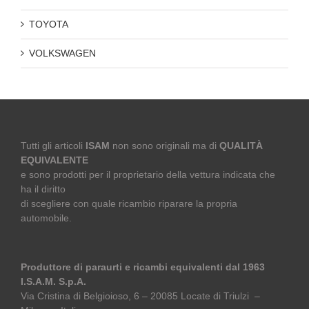
TOYOTA
VOLKSWAGEN
Tutti gli articoli
ISAM
non sono originali ma di
QUALITÀ
EQUIVALENTE
e sono prodotti per il proprietario della vettura indicata che
ha il diritto
di scegliere con quale ricambio riparare la propria
automobile.
Produttore di paraurti e ricambi equivalenti dal 1963
I.S.A.M. S.p.A.
Via Cristina di Belgioioso, 6 – 20085 Locate di Triulzi –