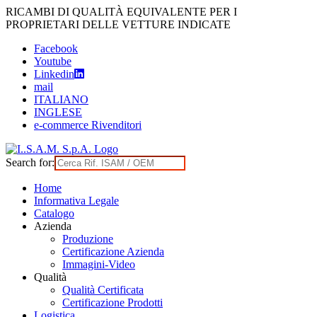
Skip
RICAMBI DI QUALITÀ EQUIVALENTE PER I
to
PROPRIETARI DELLE VETTURE INDICATE
content
Facebook
Youtube
Linkedin
mail
ITALIANO
INGLESE
e-commerce Rivenditori
Search for:
Home
Informativa Legale
Catalogo
Azienda
Produzione
Certificazione Azienda
Immagini-Video
Qualità
Qualità Certificata
Certificazione Prodotti
Logistica