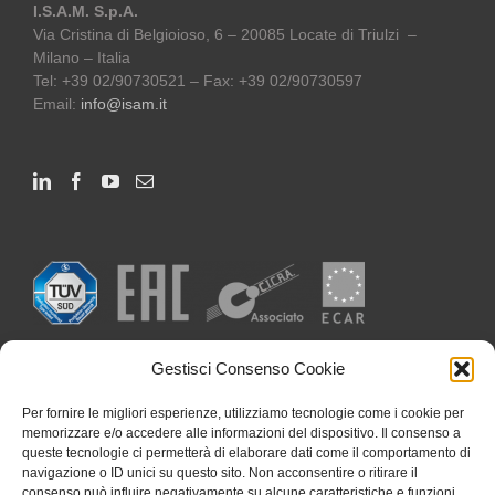
I.S.A.M. S.p.A.
Via Cristina di Belgioioso, 6 – 20085 Locate di Triulzi –
Milano – Italia
Tel: +39 02/90730521 – Fax: +39 02/90730597
Email:
info@isam.it
Gestisci Consenso Cookie
Per fornire le migliori esperienze, utilizziamo tecnologie come i cookie per
memorizzare e/o accedere alle informazioni del dispositivo. Il consenso a
queste tecnologie ci permetterà di elaborare dati come il comportamento di
navigazione o ID unici su questo sito. Non acconsentire o ritirare il
consenso può influire negativamente su alcune caratteristiche e funzioni.