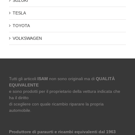
SUZUKI
TESLA
TOYOTA
VOLKSWAGEN
Tutti gli articoli
ISAM
non sono originali ma di
QUALITÀ
EQUIVALENTE
e sono prodotti per il proprietario della vettura indicata che
ha il diritto
di scegliere con quale ricambio riparare la propria
automobile.
Produttore di paraurti e ricambi equivalenti dal 1963