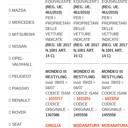
EQUIVALENTE
EQUIVALENTE
EQUIVALENTE
(REG. UE.
(REG. UE.
(REG. UE.
MAZDA
461/2010)
461/2010)
461/2010)
PER I
PER I
PER I
MERCEDES
PROPRIETARI
PROPRIETARI
PROPRIETARI
DELLE
DELLE
DELLE
MITSUBISHI
VETTURE
VETTURE
VETTURE
INDICATE
INDICATE
INDICATE
(REG. UE 2017
(REG. UE 2017
(REG. UE 2017
NISSAN
N.1001 ART.
N.1001 ART.
N.1001 ART.
14 C)
14 C)
14 C)
OPEL-
VAUXHALL
MONDEO III
MONDEO III
MONDEO III
PEUGEOT
RESTYLING
RESTYLING
RESTYLING
mod. 09/03 >
mod. 09/03 >
mod. 09/03 >
04/07
04/07
04/07
PIAGGIO
CODICE ISAM
CODICE ISAM
CODICE ISAM
–
1033717
–
1033251
–
1033252
RENAULT
CODICE
CODICE
CODICE
ORIGINALE –
ORIGINALE –
ORIGINALE –
ROVER
1307086
1455558
1455558
SEAT
GRIGLIA
MODANATURA
MODANATURA