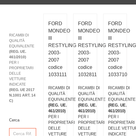
FORD
FORD
FORD
MONDEO
MONDEO
MONDEO
RICAMBI DI
III
III
III
QUALITÀ
RESTYLING
RESTYLING
RESTYLING
EQUIVALENTE
(REG. UE.
2003-
2003-
2003-
461/2010)
2007
2007
2007
PER I
codice
codice
codice
PROPRIETARI
DELLE
1033111
1032811
1033710
VETTURE
INDICATE
RICAMBI DI
RICAMBI DI
RICAMBI DI
(REG. UE 2017
QUALITÀ
QUALITÀ
QUALITÀ
N.1001 ART. 14
EQUIVALENTE
EQUIVALENTE
EQUIVALENTE
C)
(REG. UE.
(REG. UE.
(REG. UE.
461/2010)
461/2010)
461/2010)
PER I
PER I
PER I
Cerca
PROPRIETARI
PROPRIETARI
PROPRIETARI
DELLE
DELLE
DELLE VETTU
Search
for:
VETTURE
VETTURE
INDICATE