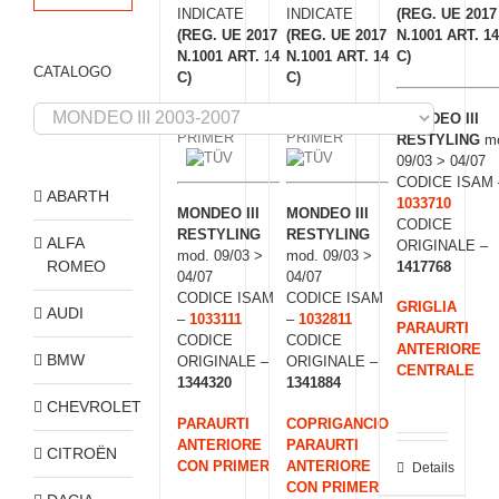
INDICATE
INDICATE
(REG. UE 2017
(REG. UE 2017
(REG. UE 2017
N.1001 ART. 14
N.1001 ART. 14
N.1001 ART. 14
C)
CATALOGO
C)
C)
MONDEO III
RESTYLING
m
09/03 > 04/07
CODICE ISAM 
ABARTH
1033710
MONDEO III
MONDEO III
CODICE
RESTYLING
RESTYLING
ALFA
ORIGINALE –
mod. 09/03 >
mod. 09/03 >
ROMEO
1417768
04/07
04/07
CODICE ISAM
CODICE ISAM
GRIGLIA
AUDI
–
1033111
–
1032811
PARAURTI
CODICE
CODICE
ANTERIORE
BMW
ORIGINALE –
ORIGINALE –
CENTRALE
1344320
1341884
CHEVROLET
PARAURTI
COPRIGANCIO
ANTERIORE
PARAURTI
CITROËN
CON PRIMER
ANTERIORE
Details
CON PRIMER