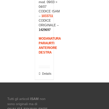
mod. 09/03 >
04/07
CODICE ISAM
–
1033711
CODICE
ORIGINALE –
1429697
MODANATURA
PARAURTI
ANTERIORE
DESTRA
Details
Tutti gli articoli
ISAM
non
sono originali ma di