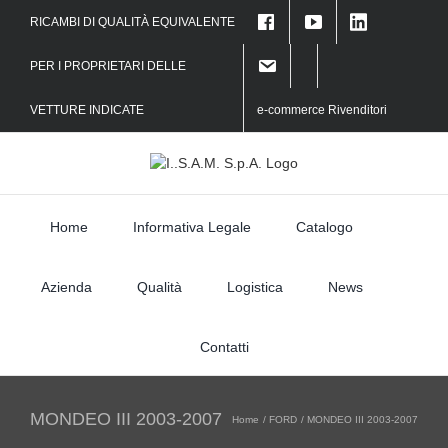
Skip
RICAMBI DI QUALITÀ EQUIVALENTE
to
f
content
PER I PROPRIETARI DELLE
VETTURE INDICATE
e-commerce Rivenditori
Home
Informativa Legale
Catalogo
Azienda
Qualità
Logistica
News
Contatti
MONDEO III 2003-2007
Home
FORD
MONDEO III 2003-2007