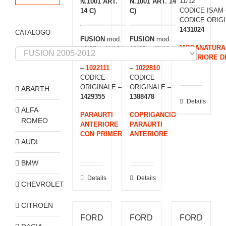
11/12
N.1001 ART.
N.1001 ART. 14
CODICE ISAM
14 C)
C)
CODICE ORIGI
1431024
CATALOGO
FUSION
mod.
FUSION
mod.
MODANATURA
12/05 > 11/12
12/05 > 11/12
ANTERIORE D
CODICE ISAM
CODICE ISAM
–
1022111
–
1022810
CODICE
CODICE
ORIGINALE –
ORIGINALE –
ABARTH
1429355
1388478
Details
ALFA
PARAURTI
COPRIGANCIO
ROMEO
ANTERIORE
PARAURTI
CON PRIMER
ANTERIORE
AUDI
BMW
Details
Details
CHEVROLET
CITROËN
FORD
FORD
FORD