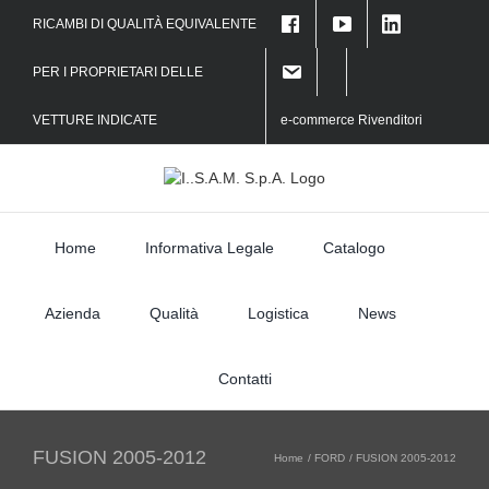
Skip
RICAMBI DI QUALITÀ EQUIVALENTE
to
f
content
PER I PROPRIETARI DELLE
VETTURE INDICATE
e-commerce Rivenditori
Home
Informativa Legale
Catalogo
Azienda
Qualità
Logistica
News
Contatti
FUSION 2005-2012
Home
FORD
FUSION 2005-2012