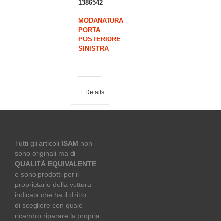
1386542
MODANATURA
PORTA
POSTERIORE
SINISTRA
Details
Tutti gli articoli
ISAM
non
sono originali ma di
QUALITÀ EQUIVALENTE
e sono prodotti per il
proprietario della vettura
indicata che ha il diritto
di scegliere con quale
ricambio riparare la propria