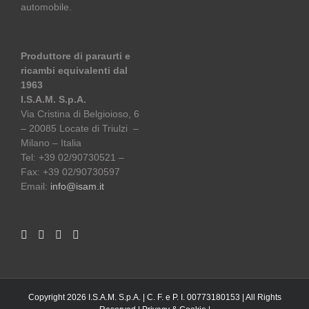
automobile.
Produttore di paraurti e
ricambi equivalenti dal
1963
I.S.A.M. S.p.A.
Via Cristina di Belgioioso, 6
– 20085 Locate di Triulzi –
Milano – Italia
Tel: +39 02/90730521 –
Fax: +39 02/90730597
Email:
info@isam.it
Copyright 2026 I.S.A.M. S.p.A. | C. F. e P. I. 00773180153 | All Rights