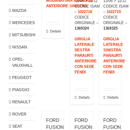
MODANATURA PARAURTI
12/05 > 11/12
12/05 > 11/12
ANTERIORE SINISTRA
CODICE ISAM
CODICE ISAM
MAZDA
–
1022718
–
1022719
CODICE
CODICE
MERCEDES
ORIGINALE –
ORIGINALE –
1369324
1369325
Details
MITSUBISHI
GRIGLIA
GRIGLIA
LATERALE
LATERALE
NISSAN
DESTRA
SINISTRA
PARAURTI
PARAURTI
OPEL-
ANTERIORE
ANTERIORE
VAUXHALL
CON SEDE
CON SEDE
FENDI
FENDI
PEUGEOT
PIAGGIO
Details
Details
RENAULT
ROVER
FORD
FORD
FORD
SEAT
FUSION
FUSION
FUSION