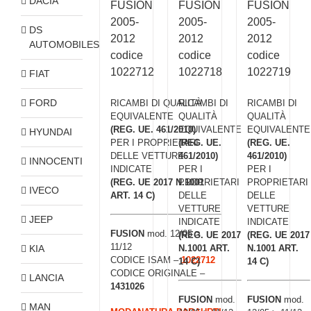
DACIA
FUSION
FUSION
FUSION
2005-
2005-
2005-
DS
2012
2012
2012
AUTOMOBILES
codice
codice
codice
1022712
1022718
1022719
FIAT
FORD
RICAMBI DI QUALITÀ
RICAMBI DI
RICAMBI DI
EQUIVALENTE
QUALITÀ
QUALITÀ
(REG. UE. 461/2010)
EQUIVALENTE
EQUIVALENTE
HYUNDAI
PER I PROPRIETARI
(REG. UE.
(REG. UE.
DELLE VETTURE
461/2010)
461/2010)
INNOCENTI
INDICATE
PER I
PER I
(REG. UE 2017 N.1001
PROPRIETARI
PROPRIETARI
IVECO
ART. 14 C)
DELLE
DELLE
VETTURE
VETTURE
JEEP
INDICATE
INDICATE
FUSION
mod. 12/05 >
(REG. UE 2017
(REG. UE 2017
11/12
KIA
N.1001 ART.
N.1001 ART.
CODICE ISAM –
1022712
14 C)
14 C)
CODICE ORIGINALE –
LANCIA
1431026
FUSION
mod.
FUSION
mod.
MAN