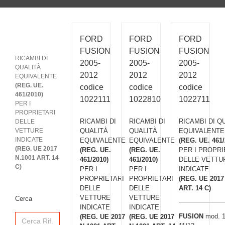
FORD
FORD
FORD
FUSION
FUSION
FUSION
RICAMBI DI
2005-
2005-
2005-
QUALITÀ
2012
2012
2012
EQUIVALENTE
(REG. UE.
codice
codice
codice
461/2010)
1022111
1022810
1022711
PER I
PROPRIETARI
RICAMBI DI
RICAMBI DI
RICAMBI DI Q
DELLE
VETTURE
QUALITÀ
QUALITÀ
EQUIVALENTE
INDICATE
EQUIVALENTE
EQUIVALENTE
(REG. UE. 461/
(REG. UE 2017
(REG. UE.
(REG. UE.
PER I PROPRI
N.1001 ART. 14
461/2010)
461/2010)
DELLE VETTU
C)
PER I
PER I
INDICATE
PROPRIETARI
PROPRIETARI
(REG. UE 2017
DELLE
DELLE
ART. 14 C)
VETTURE
VETTURE
Cerca
INDICATE
INDICATE
Search
FUSION
mod. 1
(REG. UE 2017
(REG. UE 2017
for: