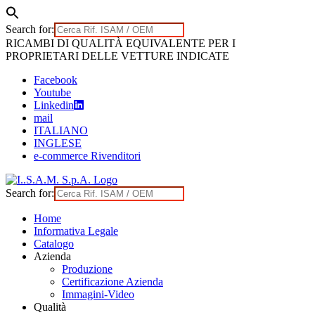
Search for:
Skip
RICAMBI DI QUALITÀ EQUIVALENTE PER I
to
PROPRIETARI DELLE VETTURE INDICATE
content
Facebook
Youtube
Linkedin
mail
ITALIANO
INGLESE
e-commerce Rivenditori
Search for:
Home
Informativa Legale
Catalogo
Azienda
Produzione
Certificazione Azienda
Immagini-Video
Qualità