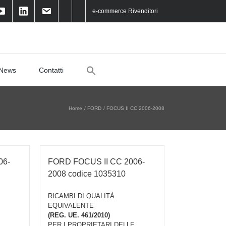
e-commerce Rivenditori
Search
News
Contatti
for:
Home
FORD
FOCUS II CC 2006-2008
06-
FORD FOCUS II CC 2006-
2008 codice 1035310
RICAMBI DI QUALITÀ
EQUIVALENTE
(REG. UE. 461/2010)
PER I PROPRIETARI DELLE