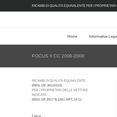
Skip
RICAMBI DI QUALITÀ EQUIVALENTE PER I PROPRIETARI
to
content
Home
Informativa Lega
FOCUS II CC 2006-2008
RICAMBI DI QUALITÀ EQUIVALENTE
(REG. UE. 461/2010)
PER I PROPRIETARI DELLE VETTURE
INDICATE
(REG. UE 2017 N.1001 ART. 14 C)
Cerca