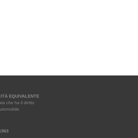
ITÀ EQUIVALENTE
ta che ha il diritto
automobile.
 1963