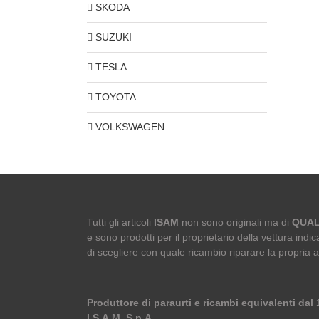
SKODA
SUZUKI
TESLA
TOYOTA
VOLKSWAGEN
Tutti gli articoli
ISAM
non sono originali ma di
QUAL
e sono prodotti per il proprietario della vettura indica
di scegliere con quale ricambio riparare la propria 
Produttore di paraurti e ricambi equivalenti dal
I.S.A.M. S.p.A.