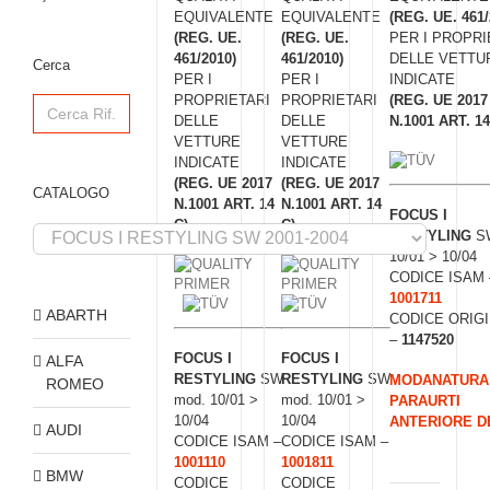
EQUIVALENTE
EQUIVALENTE
(REG. UE. 461/
(REG. UE.
(REG. UE.
PER I PROPRI
461/2010)
461/2010)
DELLE VETTU
Cerca
PER I
PER I
INDICATE
Search
PROPRIETARI
PROPRIETARI
(REG. UE 2017
for:
DELLE
DELLE
N.1001 ART. 14
VETTURE
VETTURE
INDICATE
INDICATE
(REG. UE 2017
(REG. UE 2017
CATALOGO
N.1001 ART. 14
N.1001 ART. 14
FOCUS I
C)
C)
RESTYLING
SW
10/01 > 10/04
CODICE ISAM 
1001711
ABARTH
CODICE ORIG
–
1147520
FOCUS I
FOCUS I
ALFA
RESTYLING
SW
RESTYLING
SW
MODANATURA
ROMEO
mod. 10/01 >
mod. 10/01 >
PARAURTI
10/04
10/04
ANTERIORE D
AUDI
CODICE ISAM –
CODICE ISAM –
1001110
1001811
BMW
CODICE
CODICE