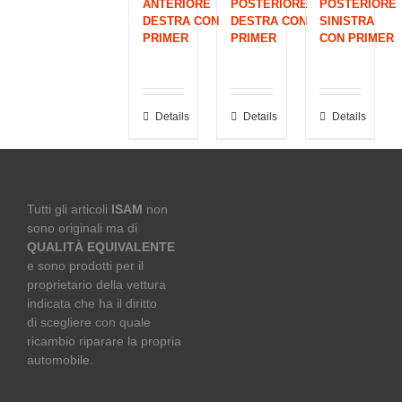
ANTERIORE
POSTERIORE
POSTERIORE
DESTRA CON
DESTRA CON
SINISTRA
PRIMER
PRIMER
CON PRIMER
Details
Details
Details
Tutti gli articoli
ISAM
non
sono originali ma di
QUALITÀ EQUIVALENTE
e sono prodotti per il
proprietario della vettura
indicata che ha il diritto
di scegliere con quale
ricambio riparare la propria
automobile.