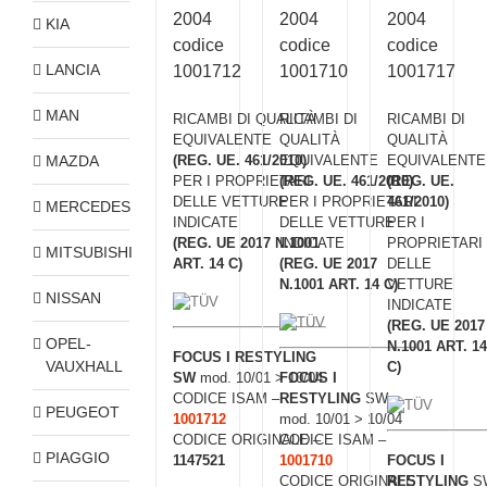
2004
2004
2004
KIA
codice
codice
codice
LANCIA
1001712
1001710
1001717
MAN
RICAMBI DI QUALITÀ
RICAMBI DI
RICAMBI DI
EQUIVALENTE
QUALITÀ
QUALITÀ
MAZDA
(REG. UE. 461/2010)
EQUIVALENTE
EQUIVALENTE
PER I PROPRIETARI
(REG. UE. 461/2010)
(REG. UE.
DELLE VETTURE
PER I PROPRIETARI
461/2010)
MERCEDES
INDICATE
DELLE VETTURE
PER I
(REG. UE 2017 N.1001
INDICATE
PROPRIETARI
MITSUBISHI
ART. 14 C)
(REG. UE 2017
DELLE
N.1001 ART. 14 C)
VETTURE
NISSAN
INDICATE
(REG. UE 2017
OPEL-
N.1001 ART. 14
FOCUS I RESTYLING
VAUXHALL
C)
SW
mod. 10/01 > 10/04
FOCUS I
CODICE ISAM –
RESTYLING
SW
PEUGEOT
1001712
mod. 10/01 > 10/04
CODICE ORIGINALE –
CODICE ISAM –
PIAGGIO
1147521
1001710
FOCUS I
CODICE ORIGINALE
RESTYLING
S