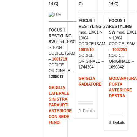
14 C)
C)
14 C)
FOCUS I
FOCUS I
RESTYLING
SW
RESTYLING
FOCUS I
mod. 10/01 >
SW
mod. 10/01
RESTYLING
10/04
> 10/04
SW
mod. 10/01
CODICE ISAM –
CODICE ISAM
> 10/04
1001510
–
1002251
CODICE ISAM
CODICE
CODICE
–
1001718
ORIGINALE –
ORIGINALE –
CODICE
1744364
1090842
ORIGINALE –
1208011
GRIGLIA
MODANATURA
RADIATORE
PORTA
GRIGLIA
ANTERIORE
LATERALE
DESTRA
SINISTRA
PARAURTI
ANTERIORE
Details
CON SEDE
FENDI
Details