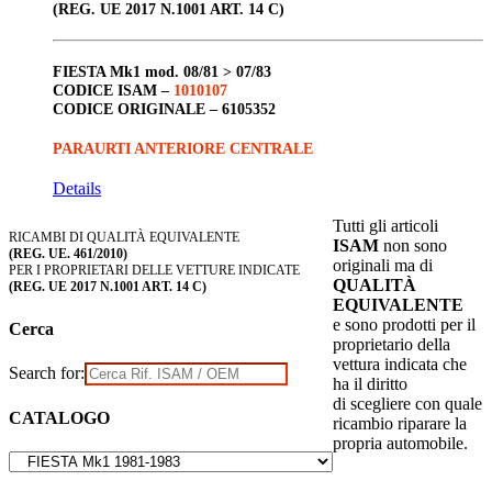
(REG. UE 2017 N.1001 ART. 14 C)
FIESTA Mk1
mod
.
08/81 > 07/83
CODICE ISAM –
1010107
CODICE ORIGINALE –
6105352
PARAURTI ANTERIORE CENTRALE
Details
Tutti gli articoli
RICAMBI DI QUALITÀ EQUIVALENTE
ISAM
non sono
(REG. UE. 461/2010)
originali ma di
PER I PROPRIETARI DELLE VETTURE INDICATE
QUALITÀ
(REG. UE 2017 N.1001 ART. 14 C)
EQUIVALENTE
e sono prodotti per il
Cerca
proprietario della
vettura indicata che
Search for:
ha il diritto
di scegliere con quale
CATALOGO
ricambio riparare la
propria automobile.