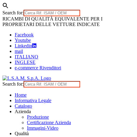
Search for:
Skip
RICAMBI DI QUALITÀ EQUIVALENTE PER I
to
PROPRIETARI DELLE VETTURE INDICATE
content
Facebook
Youtube
Linkedin
mail
ITALIANO
INGLESE
e-commerce Rivenditori
Search for:
Home
Informativa Legale
Catalogo
Azienda
Produzione
Certificazione Azienda
Immagini-Video
Qualità