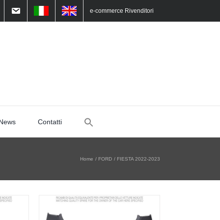
e-commerce Rivenditori
Search
News
Contatti
for:
Home
FORD
FIESTA 2022-2023