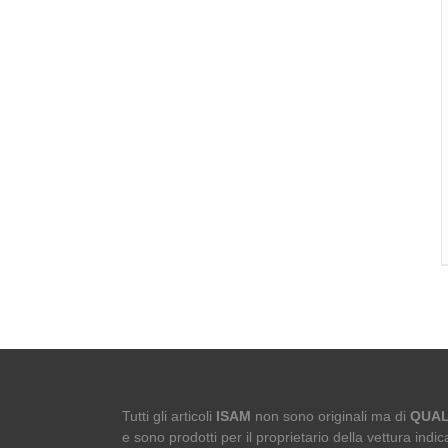
Tutti gli articoli
ISAM
non sono originali ma di
QUAL
e sono prodotti per il proprietario della vettura indica