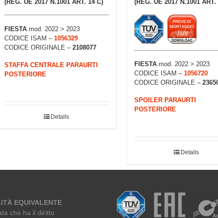
(REG. UE 2017 N.1001 ART. 14 C)
(REG. UE 2017 N.1001 ART. 
FIESTA
mod. 2022 > 2023
CODICE ISAM –
1056329
CODICE ORIGINALE –
2108077
FIESTA
mod. 2022 > 2023
STAFFA CENTRALE PARAURTI
CODICE ISAM –
1056720
POSTERIORE
CODICE ORIGINALE –
2365
SPOILER PARAURTI
POSTERIORE
Details
Details
ITÀ EQUIVALENTE
ta che ha il diritto