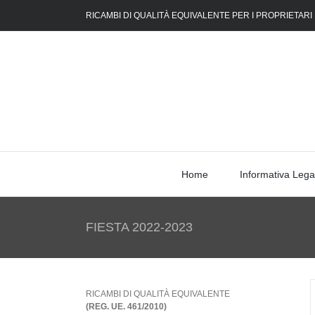
Skip
RICAMBI DI QUALITÀ EQUIVALENTE PER I PROPRIETARI
to
content
Home
Informativa Lega
FIESTA 2022-2023
RICAMBI DI QUALITÀ EQUIVALENTE
(REG. UE. 461/2010)