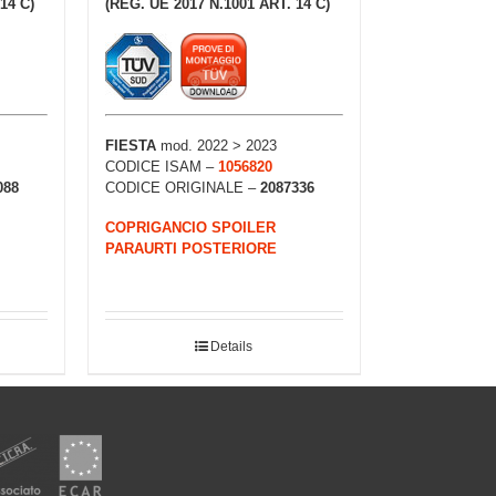
14 C)
(REG. UE 2017 N.1001 ART. 14 C)
FIESTA
mod. 2022 > 2023
CODICE ISAM –
1056820
088
CODICE ORIGINALE –
2087336
COPRIGANCIO SPOILER
PARAURTI POSTERIORE
Details