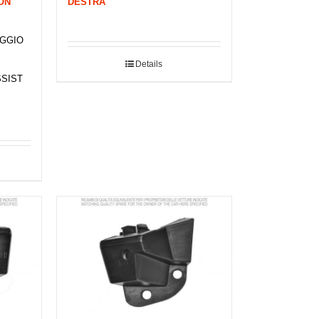
ON
DESTRA
EGGIO
Details
SSIST