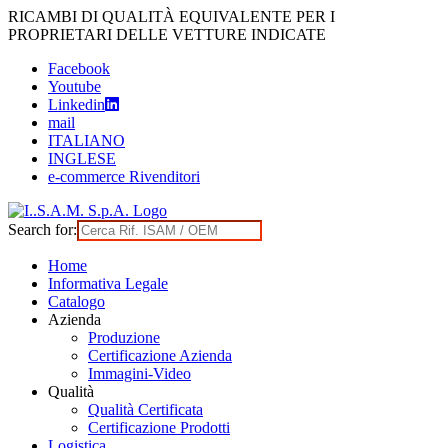
Skip
RICAMBI DI QUALITÀ EQUIVALENTE PER I
to
PROPRIETARI DELLE VETTURE INDICATE
content
Facebook
Youtube
Linkedin
mail
ITALIANO
INGLESE
e-commerce Rivenditori
Search for:
Home
Informativa Legale
Catalogo
Azienda
Produzione
Certificazione Azienda
Immagini-Video
Qualità
Qualità Certificata
Certificazione Prodotti
Logistica