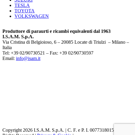
TESLA
TOYOTA
VOLKSWAGEN
Produttore di paraurti e ricambi equivalenti dal 1963
I.S.A.M. S.p.A.
Via Cristina di Belgioioso, 6 – 20085 Locate di Triulzi – Milano –
Italia
Tel: +39 02/90730521 – Fax: +39 02/90730597
Email:
info@isam.it
Copyright 2026 I.S.A.M. S.p.A. | C. F. e P. I. 00773180153 | All