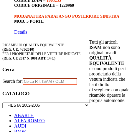
CODICE ISAM –
1003255
CODICE ORIGINALE –
1220960
MODANATURA PARAFANGO POSTERIORE SINISTRA
MOD. 5 PORTE
Details
Tutti gli articoli
RICAMBI DI QUALITÀ EQUIVALENTE
ISAM
non sono
(REG. UE. 461/2010)
originali ma di
PER I PROPRIETARI DELLE VETTURE INDICATE
QUALITÀ
(REG. UE 2017 N.1001 ART. 14 C)
EQUIVALENTE
e sono prodotti per il
Cerca
proprietario della
vettura indicata che
Search for:
ha il diritto
di scegliere con quale
CATALOGO
ricambio riparare la
propria automobile.
ABARTH
ALFA ROMEO
AUDI
BMW