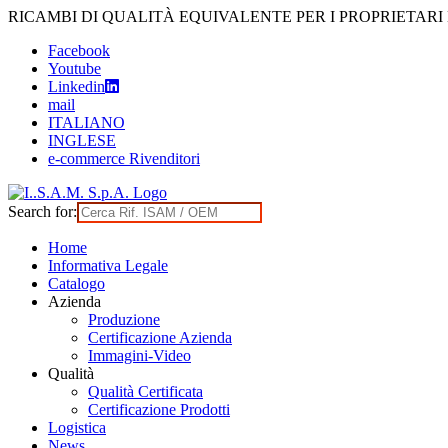
Skip
RICAMBI DI QUALITÀ EQUIVALENTE PER I PROPRIETARI
to
Facebook
content
Youtube
Linkedin
mail
ITALIANO
INGLESE
e-commerce Rivenditori
Search for:
Home
Informativa Legale
Catalogo
Azienda
Produzione
Certificazione Azienda
Immagini-Video
Qualità
Qualità Certificata
Certificazione Prodotti
Logistica
News