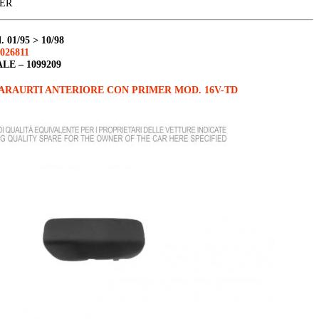
d
.
01/95 > 10/98
026811
ALE –
1099209
ARAURTI ANTERIORE CON PRIMER MOD. 16V-TD