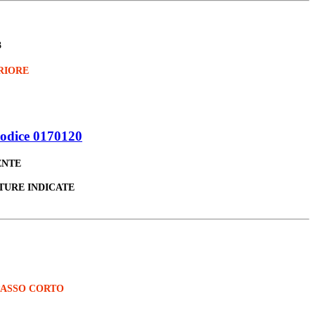
3
RIORE
odice 0170120
ENTE
TURE INDICATE
PASSO CORTO