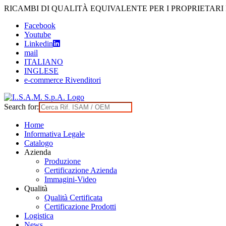
Skip
RICAMBI DI QUALITÀ EQUIVALENTE PER I PROPRIETARI
to
Facebook
content
Youtube
Linkedin
mail
ITALIANO
INGLESE
e-commerce Rivenditori
Search for:
Home
Informativa Legale
Catalogo
Azienda
Produzione
Certificazione Azienda
Immagini-Video
Qualità
Qualità Certificata
Certificazione Prodotti
Logistica
News