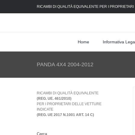
Skip
RICAMBI DI QUALITÀ EQUIVALENTE PER I PROPRIETARI
to
content
Home
Informativa Lega
PANDA 4X4 2004-2012
RICAMBI DI QUALITÀ EQUIVALENTE
(REG. UE. 461/2010)
PER I PROPRIETARI DELLE VETTURE
INDICATE
(REG. UE 2017 N.1001 ART. 14 C)
Cerca