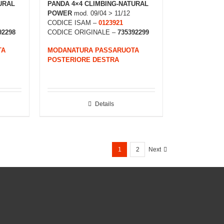
URAL
PANDA 4×4 CLIMBING-NATURAL
POWER
mod. 09/04 > 11/12
CODICE ISAM –
0123921
92298
CODICE ORIGINALE –
735392299
TA
MODANATURA PASSARUOTA
POSTERIORE DESTRA
Details
1
2
Next