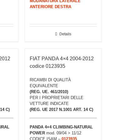
MODANATURA LATERALE
ANTERIORE DESTRA
Details
2012
FIAT PANDA 4×4 2004-2012
codice 0123935
RICAMBI DI QUALITÀ
EQUIVALENTE
(REG. UE. 461/2010)
PER I PROPRIETARI DELLE
VETTURE INDICATE
14 C)
(REG. UE 2017 N.1001 ART. 14 C)
URAL
PANDA 4×4 CLIMBING-NATURAL
POWER
mod. 09/04 > 11/12
CODICE ISAM –
0123935