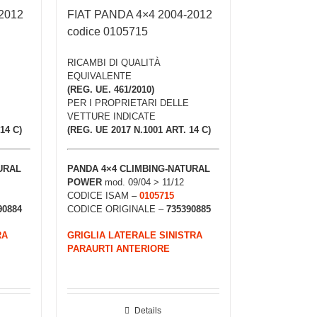
2012
FIAT PANDA 4×4 2004-2012
codice 0105715
RICAMBI DI QUALITÀ
EQUIVALENTE
(REG. UE. 461/2010)
PER I PROPRIETARI DELLE
VETTURE INDICATE
14 C)
(REG. UE 2017 N.1001 ART. 14 C)
URAL
PANDA 4×4 CLIMBING-NATURAL
POWER
mod. 09/04 > 11/12
CODICE ISAM –
0105715
90884
CODICE ORIGINALE –
735390885
RA
GRIGLIA LATERALE SINISTRA
PARAURTI ANTERIORE
Details