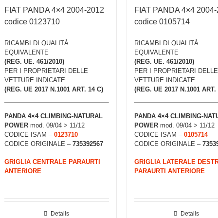
FIAT PANDA 4×4 2004-2012
FIAT PANDA 4×4 2004-
codice 0123710
codice 0105714
RICAMBI DI QUALITÀ
RICAMBI DI QUALITÀ
EQUIVALENTE
EQUIVALENTE
(REG. UE. 461/2010)
(REG. UE. 461/2010)
PER I PROPRIETARI DELLE
PER I PROPRIETARI DELLE
VETTURE INDICATE
VETTURE INDICATE
(REG. UE 2017 N.1001 ART. 14 C)
(REG. UE 2017 N.1001 ART. 
PANDA 4×4 CLIMBING-NATURAL
PANDA 4×4 CLIMBING-NAT
POWER
mod. 09/04 > 11/12
POWER
mod. 09/04 > 11/12
CODICE ISAM –
0123710
CODICE ISAM –
0105714
CODICE ORIGINALE –
735392567
CODICE ORIGINALE –
7353
GRIGLIA CENTRALE PARAURTI
GRIGLIA LATERALE DEST
ANTERIORE
PARAURTI ANTERIORE
Details
Details