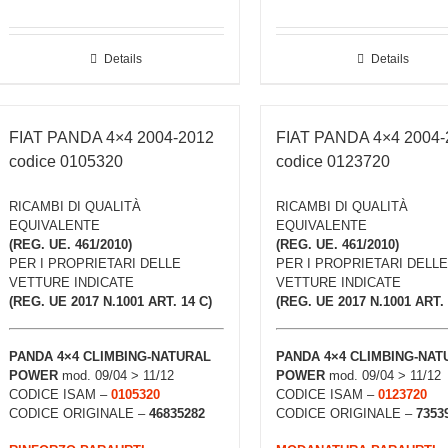
Details
Details
FIAT PANDA 4×4 2004-2012
FIAT PANDA 4×4 2004-
codice 0105320
codice 0123720
RICAMBI DI QUALITÀ
RICAMBI DI QUALITÀ
EQUIVALENTE
EQUIVALENTE
(REG. UE. 461/2010)
(REG. UE. 461/2010)
PER I PROPRIETARI DELLE
PER I PROPRIETARI DELLE
VETTURE INDICATE
VETTURE INDICATE
(REG. UE 2017 N.1001 ART. 14 C)
(REG. UE 2017 N.1001 ART. 
PANDA 4×4 CLIMBING-NATURAL
PANDA 4×4 CLIMBING-NAT
POWER
mod. 09/04 > 11/12
POWER
mod. 09/04 > 11/12
CODICE ISAM –
0105320
CODICE ISAM –
0123720
CODICE ORIGINALE –
46835282
CODICE ORIGINALE –
7353