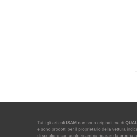
Tutti gli articoli
ISAM
non sono originali ma di
QUAL
e sono prodotti per il proprietario della vettura indica
di scegliere con quale ricambio riparare la propria 