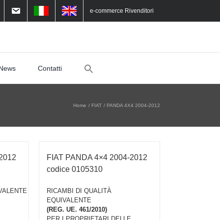
e-commerce Rivenditori
Search
News
Contatti
for:
Home
FIAT
PANDA 4X4 2004-2012
2012
FIAT PANDA 4×4 2004-2012
codice 0105310
IVALENTE
RICAMBI DI QUALITÀ
EQUIVALENTE
(REG. UE. 461/2010)
PER I PROPRIETARI DELLE