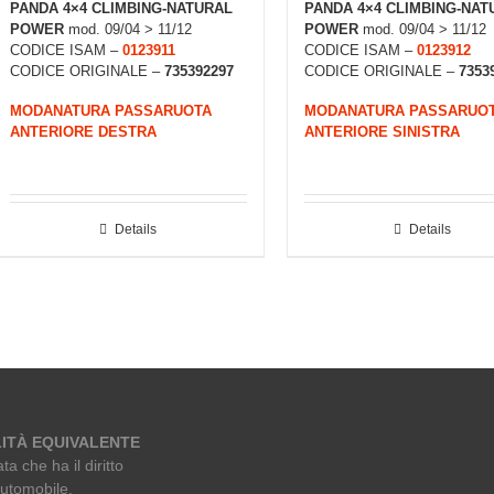
PANDA 4×4 CLIMBING-NATURAL
PANDA 4×4 CLIMBING-NAT
POWER
mod. 09/04 > 11/12
POWER
mod. 09/04 > 11/12
CODICE ISAM –
0123911
CODICE ISAM –
0123912
CODICE ORIGINALE –
735392297
CODICE ORIGINALE –
7353
MODANATURA PASSARUOTA
MODANATURA PASSARUO
ANTERIORE DESTRA
ANTERIORE SINISTRA
Details
Details
ITÀ EQUIVALENTE
ta che ha il diritto
automobile.