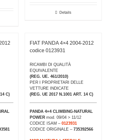
Details
2012
FIAT PANDA 4×4 2004-2012
codice 0123931
RICAMBI DI QUALITÀ
EQUIVALENTE
(REG. UE. 461/2010)
PER I PROPRIETARI DELLE
VETTURE INDICATE
14 C)
(REG. UE 2017 N.1001 ART. 14 C)
URAL
PANDA 4×4 CLIMBING-NATURAL
POWER
mod. 09/04 > 11/12
CODICE ISAM –
0123931
93581
CODICE ORIGINALE –
735392566