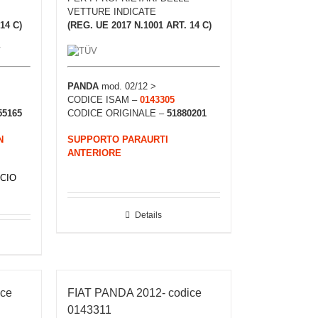
VETTURE INDICATE
14 C)
(REG. UE 2017 N.1001 ART. 14 C)
PANDA
mod. 02/12 >
CODICE ISAM –
0143305
55165
CODICE ORIGINALE –
51880201
N
SUPPORTO PARAURTI
ANTERIORE
CIO
Details
ice
FIAT PANDA 2012- codice
0143311