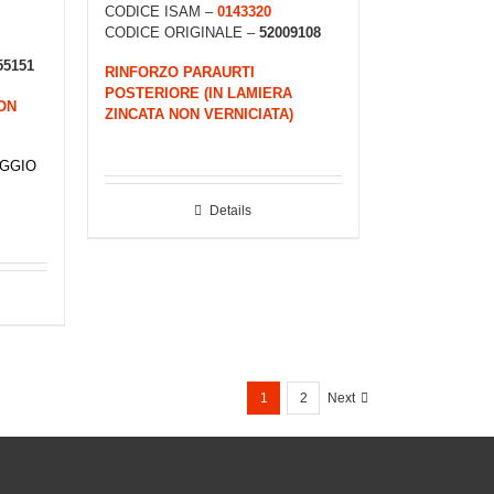
CODICE ISAM –
0143320
CODICE ORIGINALE –
52009108
55151
RINFORZO PARAURTI
POSTERIORE (IN LAMIERA
ON
ZINCATA NON VERNICIATA)
EGGIO
Details
1
2
Next