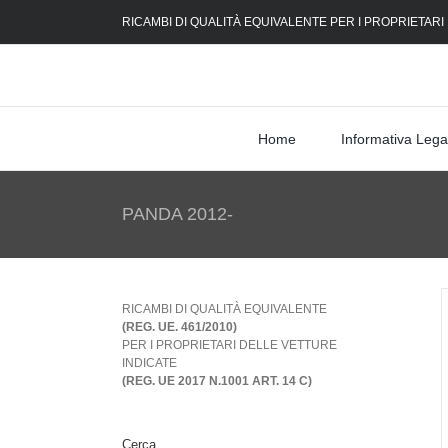
Skip
RICAMBI DI QUALITÀ EQUIVALENTE PER I PROPRIETARI
to
content
Home
Informativa Lega
PANDA 2012-
RICAMBI DI QUALITÀ EQUIVALENTE
(REG. UE. 461/2010)
PER I PROPRIETARI DELLE VETTURE
INDICATE
(REG. UE 2017 N.1001 ART. 14 C)
Cerca