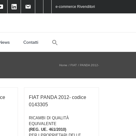
e-commerce Rivenditori
Search
News
Contatti
for:
Home
FIAT
PANDA 2012-
ice
FIAT PANDA 2012- codice
0143305
RICAMBI DI QUALITÀ
EQUIVALENTE
(REG. UE. 461/2010)
PER I PROPRIETARI DELLE