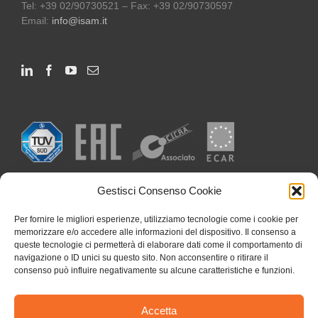
Tel: +39 02/90730521 – Fax: +39 02/90730597
Email:
info@isam.it
Gestisci Consenso Cookie
Per fornire le migliori esperienze, utilizziamo tecnologie come i cookie per
memorizzare e/o accedere alle informazioni del dispositivo. Il consenso a
queste tecnologie ci permetterà di elaborare dati come il comportamento di
navigazione o ID unici su questo sito. Non acconsentire o ritirare il
consenso può influire negativamente su alcune caratteristiche e funzioni.
Accetta