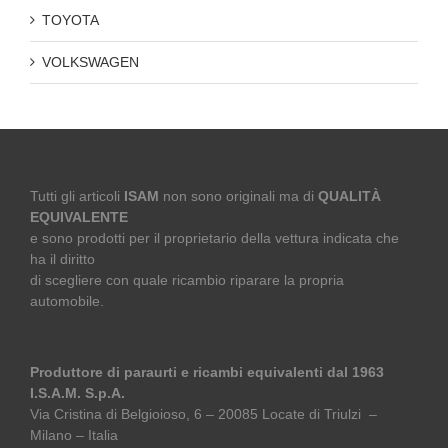
TOYOTA
VOLKSWAGEN
Tutti gli articoli
ISAM
non sono originali ma di
QUALITÀ
EQUIVALENTE
e sono prodotti per il proprietario della vettura indicata che
ha il diritto
di scegliere con quale ricambio riparare la propria
automobile.
Produttore di paraurti e ricambi equivalenti dal 1963
I.S.A.M. S.p.A.
Via Cristina di Belgioioso, 6 – 20085 Locate di Triulzi –
Milano – Italia