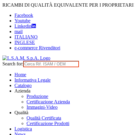
Skip
RICAMBI DI QUALITÀ EQUIVALENTE PER I PROPRIETARI
to
Facebook
content
Youtube
Linkedin
mail
ITALIANO
INGLESE
e-commerce Rivenditori
Search for:
Home
Informativa Legale
Catalogo
Azienda
Produzione
Certificazione Azienda
Immagini-Video
Qualità
Qualità Certificata
Certificazione Prodotti
Logistica
News