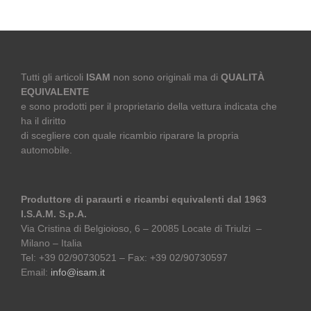
Tutti gli articoli
ISAM
non sono originali ma di
QUALITÀ
EQUIVALENTE
e sono prodotti per il proprietario della vettura indicata che
ha il diritto
di scegliere con quale ricambio riparare la propria
automobile.
Produttore di paraurti e ricambi equivalenti dal 1963
I.S.A.M. S.p.A.
Via Cristina di Belgioioso, 6 – 20085 Locate di Triulzi –
Milano – Italia
Tel: +39 02/90730521 – Fax: +39 02/90730597
Email:
info@isam.it