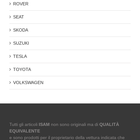
ROVER
SEAT
SKODA
SUZUKI
TESLA
TOYOTA
VOLKSWAGEN
Tutti gli articoli
ISAM
non sono originali ma di
QUALITÀ
EQUIVALENTE
e sono prodotti per il proprietario della vettura indicata che