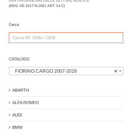
PER I PROPRIETARI DELLE VETTURE INDICATE
(REG. UE 2017 N.1001 ART. 14 C)
Cerca
Search
for:
CATALOGO

FIORINO CARGO 2007-2016
×
ABARTH
ALFA ROMEO
AUDI
BMW