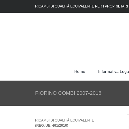
Skip
RICAMBI DI QUALITÀ EQUIVALENTE PER I PROPRIETARI
to
content
Home
Informativa Lega
FIORINO COMBI 2007-2016
RICAMBI DI QUALITÀ EQUIVALENTE
(REG. UE. 461/2010)