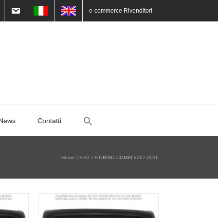
e-commerce Rivenditori
Search
News
Contatti
for:
Home
FIAT
FIORINO COMBI 2007-2016