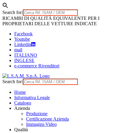
Search for:
Skip
RICAMBI DI QUALITÀ EQUIVALENTE PER I
to
PROPRIETARI DELLE VETTURE INDICATE
content
Facebook
Youtube
Linkedin
mail
ITALIANO
INGLESE
e-commerce Rivenditori
Search for:
Home
Informativa Legale
Catalogo
Azienda
Produzione
Certificazione Azienda
Immagini-Video
Qualità