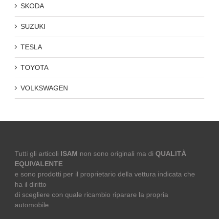
SKODA
SUZUKI
TESLA
TOYOTA
VOLKSWAGEN
Tutti gli articoli
ISAM
non sono originali ma di
QUALITÀ
EQUIVALENTE
e sono prodotti per il proprietario della vettura indicata che
ha il diritto
di scegliere con quale ricambio riparare la propria
automobile.