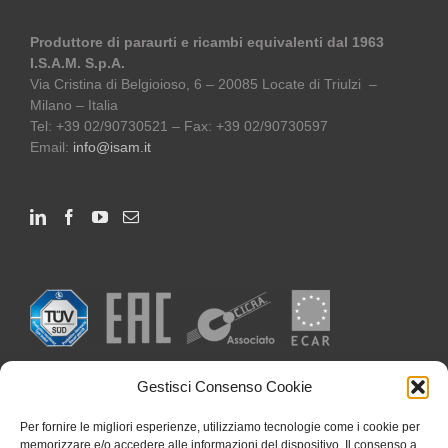
Produttore di paraurti e ricambi equivalenti dal 1963
I.S.A.M. S.p.A.
Via Cristina di Belgioioso, 6 – 20085 Locate di Triulzi –
Milano – Italia
Tel: +39 02/90730521 – Fax: +39 02/90730597
Email:
info@isam.it
Gestisci Consenso Cookie
Per fornire le migliori esperienze, utilizziamo tecnologie come i cookie per
memorizzare e/o accedere alle informazioni del dispositivo. Il consenso a